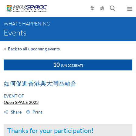
Skip
Open
繁
簡
to
Togg
main
search
navi
Main
content
panel
WHAT'S HAPPENING
content
Events
start
<
Back to all upcoming events
10
JUN 2023
(SAT)
如何促進香港與大灣區融合
EVENT OF
Open SPACE 2023
Share
Print
Thanks for your participation!