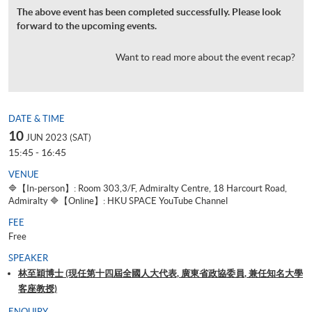
The above event has been completed successfully. Please look
forward to the upcoming events.
Want to read more about the event recap?
DATE & TIME
10
JUN 2023 (SAT)
15:45 - 16:45
VENUE
🔷【In-person】: Room 303,3/F, Admiralty Centre, 18 Harcourt Road,
Admiralty 🔷【Online】: HKU SPACE YouTube Channel
FEE
Free
SPEAKER
林至穎博士 (現任第十四屆全國人大代表, 廣東省政協委員, 兼任知名大學
客座教授)
ENQUIRY