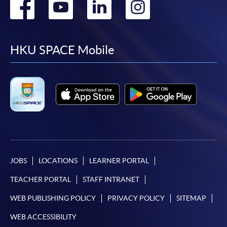
Go
Go
Go
Go
to
to
to
to
facebook
youtube
linkedin
instag
HKU SPACE Mobile
JOBS
LOCATIONS
LEARNER PORTAL
TEACHER PORTAL
STAFF INTRANET
WEB PUBLISHING POLICY
PRIVACY POLICY
SITEMAP
WEB ACCESSIBILITY