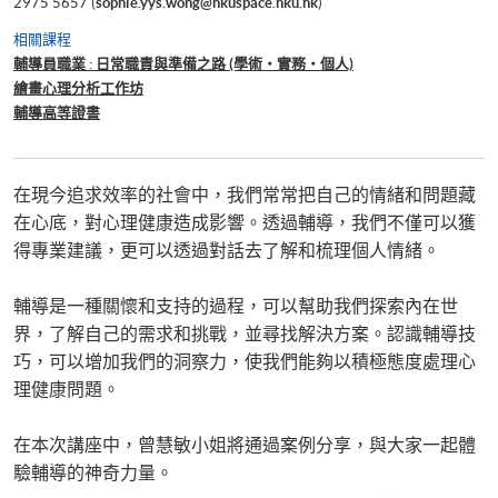
2975 5657 (
sophie.yys.wong@hkuspace.hku.hk
)
相關課程
輔導員職業 : 日常職責與準備之路 (學術・實務・個人)
繪畫心理分析工作坊
輔導高等證書
在現今追求效率的社會中，我們常常把自己的情緒和問題藏
在心底，對心理健康造成影響。透過輔導，我們不僅可以獲
得專業建議，更可以透過對話去了解和梳理個人情緒。
輔導是一種關懷和支持的過程，可以幫助我們探索內在世
界，了解自己的需求和挑戰，並尋找解決方案。認識輔導技
巧，可以增加我們的洞察力，使我們能夠以積極態度處理心
理健康問題。
在本次講座中，曾慧敏小姐將通過案例分享，與大家一起體
驗輔導的神奇力量。