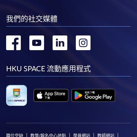
我們的社交媒體
轉
轉
轉
轉
到
到
到
到
facebook
youtube
linkedin
instag
HKU SPACE 流動應用程式
職位空缺
教學/報名中心地點
學員網站
教師網站