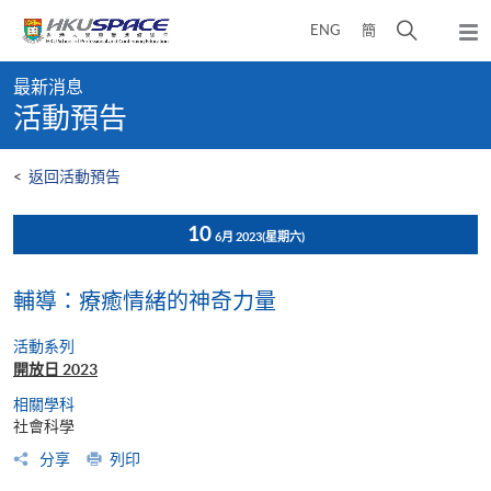
Skip
打
ENG
簡
to
彈
main
開
出
Main
content
搜
主
最新消息
content
選
尋
活動預告
start
單
介
面
<
返回活動預告
10
6月 2023
(星期六)
輔導：療癒情緒的神奇力量
活動系列
開放日 2023
相關學科
社會科學
分享
列印