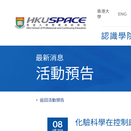
Skip
to
香港大
ENG
main
學
content
認識學
Main
content
最新消息
start
活動預告
<
返回活動預告
化驗科學在控制
08
6月 2024