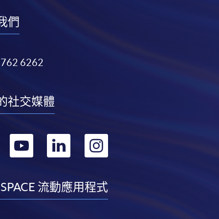
我們
3762 6262
的社交媒體
轉
轉
轉
轉
到
到
到
到
facebook
youtube
linkedin
instagram
 SPACE 流動應用程式