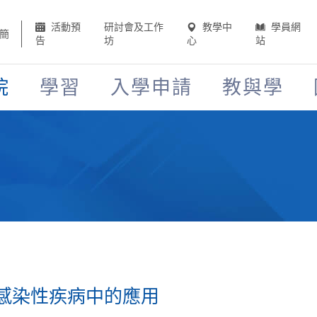
活動預
研討會及工作
教學中
學員網
簡
告
坊
心
站
院
學習
入學申請
教與學
感染性疾病中的應用