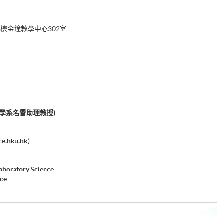
樓金鐘教學中心302室
物學系名譽助理教授)
e.hku.hk
)
Laboratory Science
nce