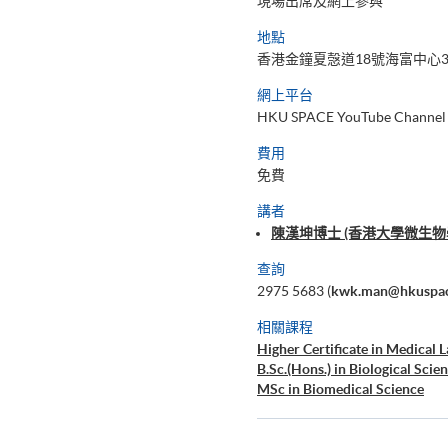
現場出席及網上參與
地點
香港金鐘夏愨道18號海富中心3
網上平台
HKU SPACE YouTube Channel
費用
免費
講者
陳漢坤博士 (香港大學微生
查詢
2975 5683 (
kwk.man@hkuspac
相關課程
Higher Certificate in Medical 
B.Sc.(Hons.) in Biological Scie
MSc in Biomedical Science