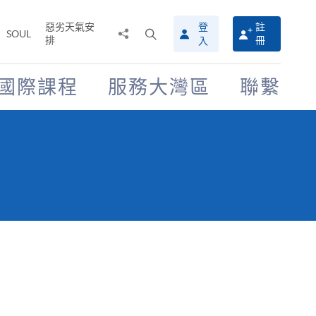
惡劣天氣安
登
註
分
打
SOUL
排
冊
入
享
開
至
搜
尋
國際課程
服務大灣區
聯繫
介
面