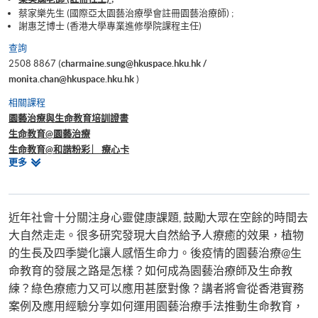
蔡家樂先生 (國際亞太園藝治療學會註冊園藝治療師) ;
謝惠芝博士 (香港大學專業進修學院課程主任)
查詢
2508 8867 (
charmaine.sung@hkuspace.hku.hk /
monita.chan@hkuspace.hku.hk
)
相關課程
園藝治療與生命教育培訓證書
生命教育@園藝治療
生命教育@和諧粉彩 ︳療心卡
相
更多
桌遊治療與諮商輔導課程
關
課
程
近年社會十分關注身心靈健康課題, 鼓勵大眾在空餘的時間去
大自然走走。很多研究發現大自然給予人療癒的效果，植物
的生長及四季變化讓人感悟生命力。後疫情的園藝治療@生
命教育的發展之路是怎樣？如何成為園藝治療師及生命教
練？綠色療癒力又可以應用甚麼對像？講者將會從香港實務
案例及應用經驗分享如何運用園藝治療手法推動生命教育，