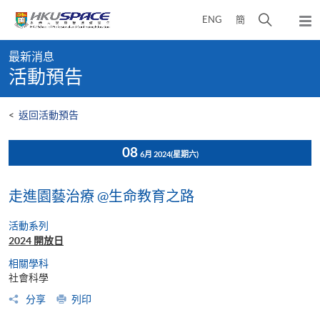
Skip
打
ENG
簡
to
彈
main
開
出
Main
content
搜
主
最新消息
content
選
尋
活動預告
start
單
介
面
<
返回活動預告
08
6月 2024
(星期六)
走進園藝治療 @生命教育之路
活動系列
2024 開放日
相關學科
社會科學
分享
列印