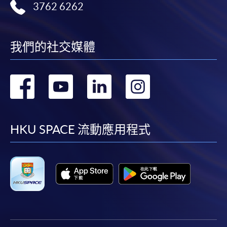
3762 6262
我們的社交媒體
轉
轉
轉
轉
到
到
到
到
facebook
youtube
linkedin
instag
HKU SPACE 流動應用程式