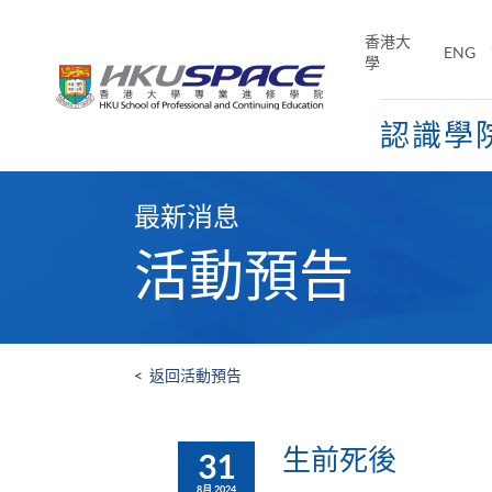
Skip
to
香港大
ENG
main
學
content
認識學
Main
content
最新消息
start
活動預告
<
返回活動預告
生前死後
31
8月 2024