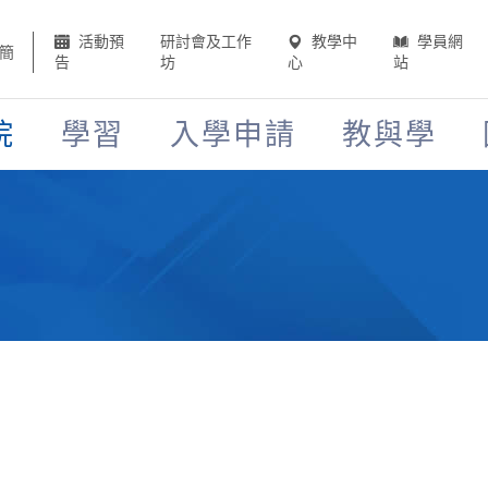
活動預
研討會及工作
教學中
學員網
簡
告
坊
心
站
院
學習
入學申請
教與學