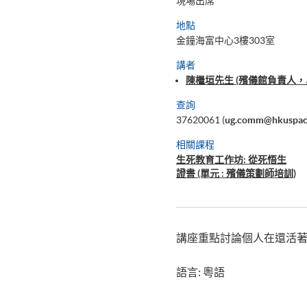
現場出席
地點
金鐘海富中心3樓303室
講者
陳檵垣先生 (殯儀館負責人
查詢
37620061 (
ug.comm@hkuspac
相關課程
生死教育工作坊: 從死悟生
證書 (單元 : 殯儀策劃師培訓)
講座重點討論個人在還活
語言: 粵語