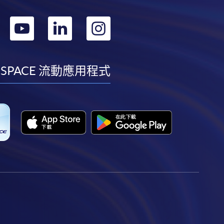
轉
轉
轉
轉
到
到
到
到
facebook
youtube
linkedin
instagram
 SPACE 流動應用程式