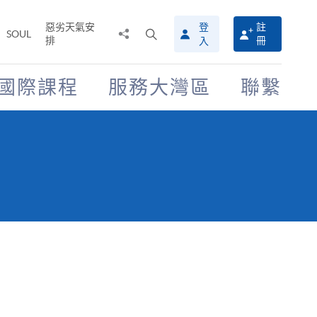
惡劣天氣安
登
註
分
打
SOUL
排
冊
入
享
開
至
搜
尋
國際課程
服務大灣區
聯繫
介
面