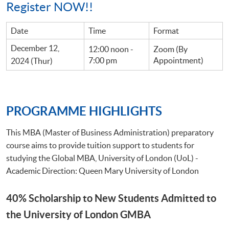
Register NOW!!
Date
Time
Format
December 12,
12:00 noon -
Zoom (By
7:00 pm
Appointment)
2024 (Thur)
PROGRAMME HIGHLIGHTS
This MBA (Master of Business Administration) preparatory
course aims to provide tuition support to students for
studying the Global MBA, University of London (UoL) -
Academic Direction: Queen Mary University of London
40% Scholarship to New Students Admitted to
the University of London GMBA