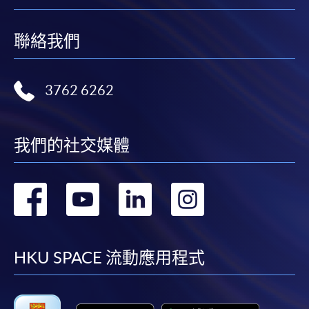
聯絡我們
3762 6262
我們的社交媒體
轉
轉
轉
轉
到
到
到
到
facebook
youtube
linkedin
instag
HKU SPACE 流動應用程式