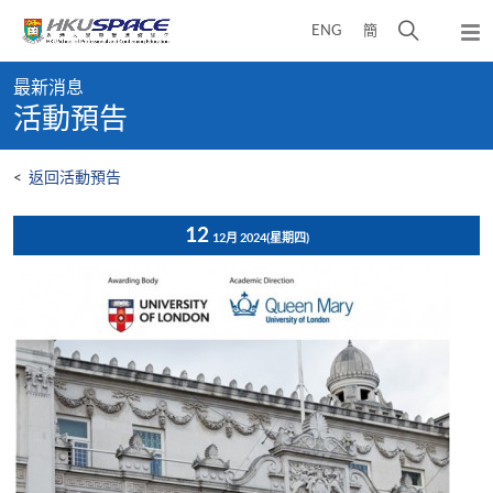
Skip
打
ENG
簡
to
彈
main
開
出
Main
content
搜
主
最新消息
content
選
尋
活動預告
start
單
介
面
<
返回活動預告
12
12月 2024
(星期四)