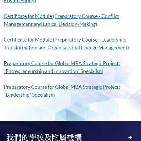
Private Equity)
Certificate for Module (Preparatory Course - Conflict
Management and Ethical Decision-Making)
Certificate for Module (Preparatory Course - Leadership,
Transformation and Organisational Change Management)
Preparatory Course for Global MBA Strategic Project:
"Entrepreneurship and Innovation" Specialism
Preparatory Course for Global MBA Strategic Project:
"Leadership" Specialism
我們的學校及附屬機構