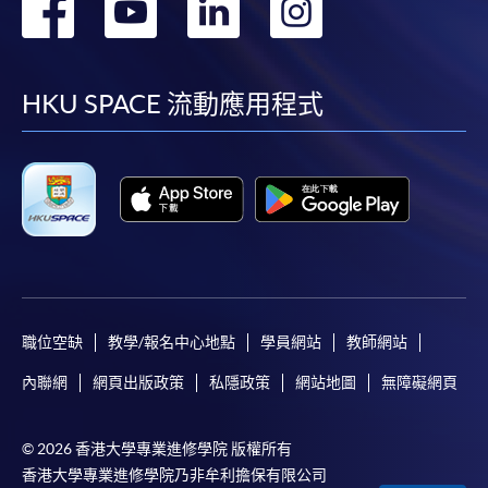
轉
轉
轉
轉
到
到
到
到
facebook
youtube
linkedin
instag
HKU SPACE 流動應用程式
職位空缺
教學/報名中心地點
學員網站
教師網站
內聯網
網頁出版政策
私隱政策
網站地圖
無障礙網頁
© 2026 香港大學專業進修學院 版權所有
香港大學專業進修學院乃非牟利擔保有限公司