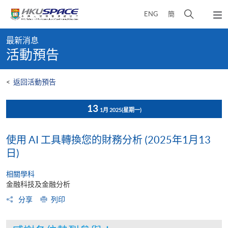
Skip
打
ENG
簡
to
彈
main
開
出
Main
content
搜
主
最新消息
content
選
尋
活動預告
start
單
介
面
<
返回活動預告
13
1月 2025
(星期一)
使用 AI 工具轉換您的財務分析 (2025年1月13
日)
相關學科
金融科技及金融分析
分享
列印