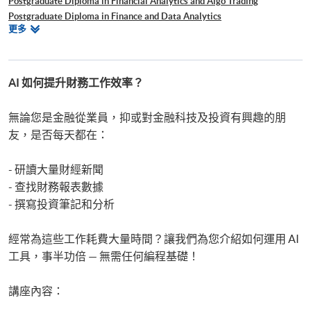
Postgraduate Diploma in Financial Analytics and Algo Trading
Postgraduate Diploma in Finance and Data Analytics
相
更多
Certificate for Module (Technical Analysis and Data Analytics for Stock
關
Investment)
課
Certificate for Module (Business Intelligence and Data Automation)
程
Certificate for Module (Business Analytics and Web Scraping)
AI 如何提升財務工作效率？
Executive Certificate in Interpretation and Visualization of Business Big
Data
無論您是金融從業員，抑或對金融科技及投資有興趣的朋
Big Data and FinTech Executive Workshop Series - Big Data and Data
友，是否每天都在：
Visualization
Big Data and FinTech Executive Workshop Series - Applied AI and
- 研讀大量財經新聞
Business Analytics
- 查找財務報表數據
- 撰寫投資筆記和分析
經常為這些工作耗費大量時間？讓我們為您介紹如何運用 AI
工具，事半功倍 — 無需任何編程基礎！
講座內容：