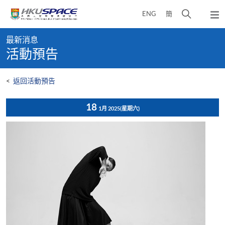
Skip
打
ENG
簡
to
彈
main
開
出
Main
content
搜
主
最新消息
content
選
尋
活動預告
start
單
介
面
<
返回活動預告
18
1月 2025
(星期六)