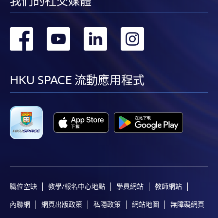
我們的社交媒體
轉
轉
轉
轉
到
到
到
到
facebook
youtube
linkedin
instag
HKU SPACE 流動應用程式
職位空缺
教學/報名中心地點
學員網站
教師網站
內聯網
網頁出版政策
私隱政策
網站地圖
無障礙網頁