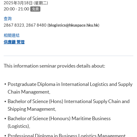
2025年3月18日 (星期二)
20:00 - 21:00
免費
查詢
2867 8323, 2867 8480 (
blogistics@hkuspace.hku.hk
)
相關連結
供應鏈 管理
This information seminar provides details about:
Postgraduate Diploma in International Logistics and Supply
Chain Management,
Bachelor of Science (Hons) International Supply Chain and
Shipping Management,
Bachelor of Science (Honours) Maritime Business
(Logistics),
Professional Diploma in Business Logistics Management,