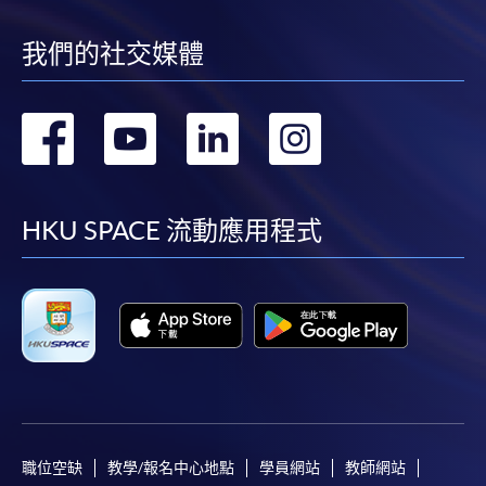
我們的社交媒體
轉
轉
轉
轉
到
到
到
到
facebook
youtube
linkedin
instag
HKU SPACE 流動應用程式
職位空缺
教學/報名中心地點
學員網站
教師網站