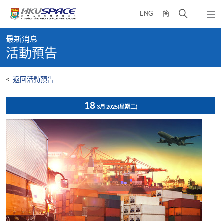
Skip
打
ENG
簡
to
彈
main
開
出
Main
content
搜
主
最新消息
content
選
尋
活動預告
start
單
介
面
<
返回活動預告
18
3月 2025
(星期二)