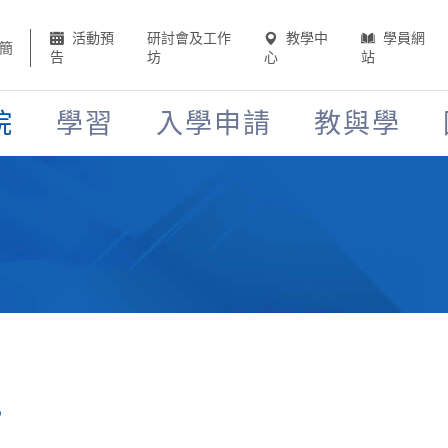
活動預
研討會及工作
教學中
學員網
簡
告
坊
心
站
院
學習
入學申請
教與學
?