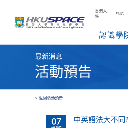
Skip
to
香港大
ENG
main
學
content
認識學
Main
content
最新消息
start
活動預告
<
返回活動預告
中英語法大不同
07
6月 2025