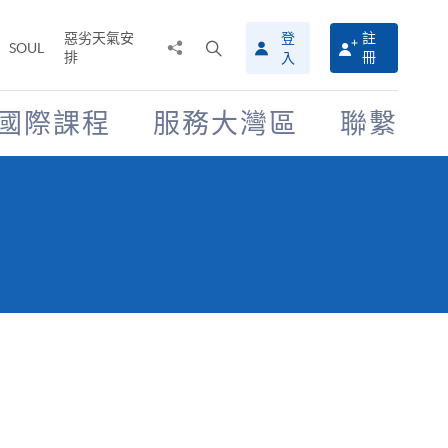
惡劣天氣安
登
註
分
打
SOUL
排
冊
入
享
開
至
搜
尋
國際課程
服務大灣區
聯繫
介
面