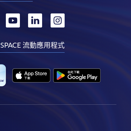
轉
轉
轉
轉
到
到
到
到
facebook
youtube
linkedin
instagram
 SPACE 流動應用程式