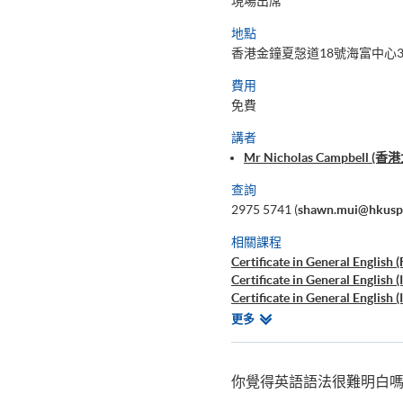
現場出席
地點
香港金鐘夏愨道18號海富中心3
費用
免費
講者
Mr Nicholas Campbe
查詢
2975 5741 (
shawn.mui@hkusp
相關課程
Certificate in General English 
Certificate in General English 
Certificate in General English 
Certificate in General English 
相
更多
Certificate in General English
關
Diploma in General English
課
Workshop on Social English fo
程
你覺得英語語法很難明白嗎
Active Grammar 1