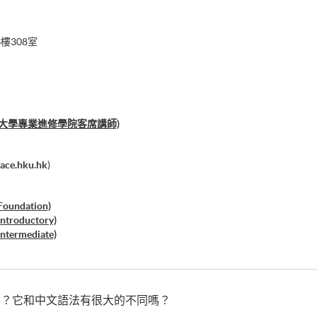
樓308室
ll (香港大學專業進修學院客席講師)
ace.hku.hk
)
(Foundation)
(Introductory)
(Intermediate)
(Upper Intermediate)
 (Advanced)
r Meeting Clients
？它和中文語法有很大的不同嗎？
