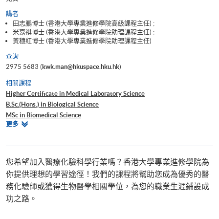
講者
田志鵬博士 (香港大學專業進修學院高級課程主任) ;
米嘉祺博士 (香港大學專業進修學院助理課程主任) ;
黃穗紅博士 (香港大學專業進修學院助理課程主任)
查詢
2975 5683 (
kwk.man@hkuspace.hku.hk
)
相關課程
Higher Certificate in Medical Laboratory Science
B.Sc.(Hons.) in Biological Science
MSc in Biomedical Science
相
更多
Certificate in Microbiology Testing
關
Advanced Diploma in Bioscience
課
程
您希望加入醫療化驗科學行業嗎？香港大學專業進修學院為
你提供理想的學習途徑！我們的課程將幫助您成為優秀的醫
務化驗師或獲得生物醫學相關學位，為您的職業生涯鋪設成
功之路。