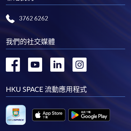
3762 6262
我們的社交媒體
轉
轉
轉
轉
到
到
到
到
facebook
youtube
linkedin
instag
HKU SPACE 流動應用程式