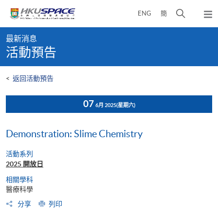
Skip
打
ENG
簡
to
彈
main
開
出
Main
content
搜
主
最新消息
content
選
尋
活動預告
start
單
介
面
<
返回活動預告
07
6月 2025
(星期六)
Demonstration: Slime Chemistry
活動系列
2025 開放日
相關學科
醫療科學
分享
列印