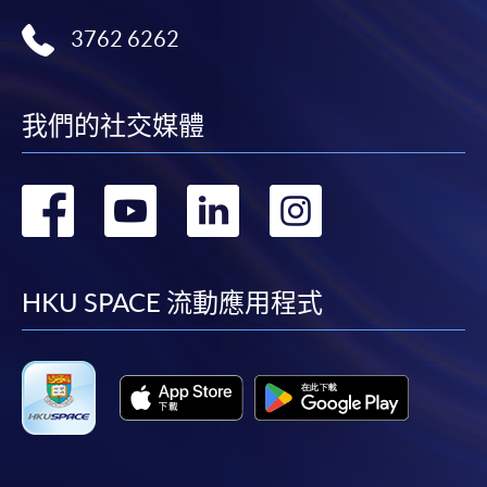
3762 6262
我們的社交媒體
轉
轉
轉
轉
到
到
到
到
facebook
youtube
linkedin
instag
HKU SPACE 流動應用程式