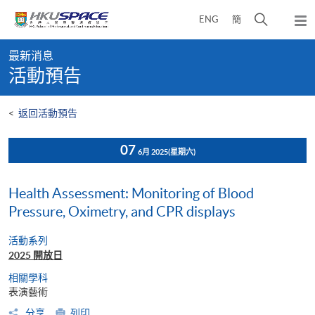
Skip
打
ENG
簡
to
彈
main
開
出
Main
content
搜
主
最新消息
content
選
尋
活動預告
start
單
介
面
<
返回活動預告
07
6月 2025
(星期六)
Health Assessment: Monitoring of Blood
Pressure, Oximetry, and CPR displays
活動系列
2025 開放日
相關學科
表演藝術
分享
列印