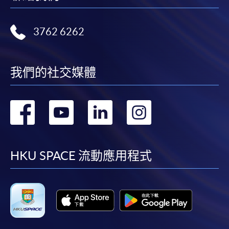
3762 6262
我們的社交媒體
轉
轉
轉
轉
到
到
到
到
facebook
youtube
linkedin
instag
HKU SPACE 流動應用程式