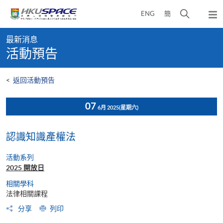
Skip
打
ENG
簡
to
彈
main
開
出
Main
content
搜
主
最新消息
content
選
尋
活動預告
start
單
介
面
<
返回活動預告
07
6月 2025
(星期六)
認識知識產權法
活動系列
2025 開放日
相關學科
法律相關課程
分享
列印