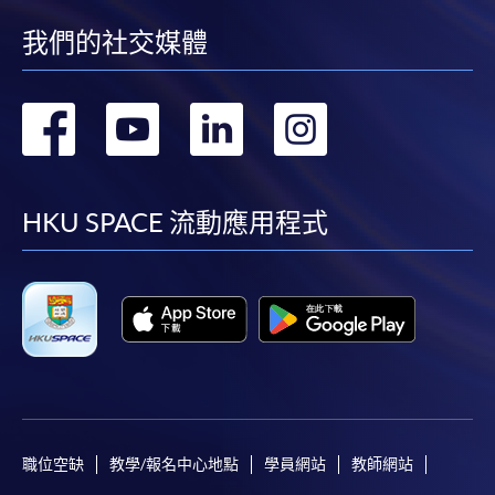
我們的社交媒體
轉
轉
轉
轉
到
到
到
到
facebook
youtube
linkedin
instag
HKU SPACE 流動應用程式
職位空缺
教學/報名中心地點
學員網站
教師網站