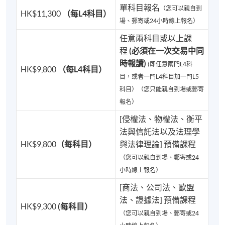
⚖️ 高等法院法官（High Court Judges）
單科目報名
（您可以親自到
HK$11,300
（每L4科目）
場、郵寄或24小時線上報名）
⚖️ 立法會議員（Members of the Legislative Council）
任意兩科目或以上課
程
(必須在一次交易中同
⚖️ 香港金融管理局總裁（Chief Executive, HKMA）
時報讀)
(即任意兩門L4科
HK$9,800
（每L4科目）
目，或者一門L4科目加一門L5
⚖️ 證券及期貨事務監察委員會行政總裁（Chief
科目）（您只能親自到場或郵寄
Executive Officer, SFC）
報名）
⚖️ 個人資料私隱專員（Privacy Commissioner for
[侵權法、物權法、衡平
Personal Data）
法與信託法以及法理學
HK$9,800
（每科目）
與法律理論] 預備課程
⚖️ 消防處副處長（Deputy Director of Fire Services）
（您可以親自到場、郵寄或24
小時線上報名）
⚖️ PCLL 課程主任（Programme Director of
[商法、公司法、歐盟
Postgraduate Certificate in Laws (PCLL)）
法、證據法] 預備課程
HK$9,300
(每科目）
（您可以親自到場、郵寄或24
以及眾多政府高官、金融監管機構主管、企業領袖及