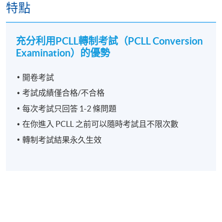
特點
COML9045
憲
12月06
HKD9,800
[ENROL
法*
日
HERE]
✅ 談判與溝通技巧
L5
充分利用PCLL轉制考試
（PCLL Conversion
✅ 領導能力
侵
2027 年
HKD9,800
Examination）的優勢
權
COML9036
01月03
HKD9,800
[ENROL
行
因此，許多畢業生即使沒有成為律師，亦在以下領域
日
HERE]
開卷考試
為
取得卓越成就：
法*
考試成績僅合格/不合格
L5
🏛️ 政府及公共行政
每次考試只回答 1-2 條問題
土
2026 年
HKD9,800
在你進入 PCLL 之前可以隨時考試且不限次數
COML9038
地
10月03
HKD9,800
[ENROL
💼 商業及管理
法
日
HERE]
轉制考試結果永久生效
**
📈 金融服務及銀行業
L5
商
📋 合規與風險管理
事
2026 年
HKD9,300
法
COML9025
12 月10
HKD9,300
[ENROL
🌍 國際機構及非政府組織
（新
日
HERE]
大