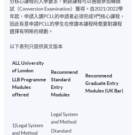
分核心課程的入學要求，剩餘課程可以通過參加轉換
試（Conversion Examination）獲得。自2021/2022學
L6
年起，申請入讀PCLL的申請者必須完成9門核心課程，
公
2026 年
HKD9,300
COML9033
司
11 月24
HKD9,300
[ENROL
詳情
因此有意申請PCLL的學生在修讀本課程時需要對課程
法
日
HERE]
選擇有明晰的規劃。
**
如果你想於2026/27學年報讀 Evidence的預備課
以下表列只提供英文版本
程，
請於2026年8月20日前
將相關請求電郵至
uol.lawcourses@hkuspace.hku.hk
。
ALL University
of London
H
Recommend
Recommend
A
LLB Programme
Standard
# 如果報名人數不足，可能不會開設個人預科課程
Graduate Entry
R
Modules
Entry
Modules (UK Bar)
offered
Modules
[Note 1] 一般收讀途徑學生必須在第一年註冊“
Legal System and
Method"日
Legal System
* 倫敦大學法學學士學位必修學科
and Method
1)Legal System
(Standard
** 在不同的司法管轄區，進入專業階段通常需要其他模組。請向相關專
and Method