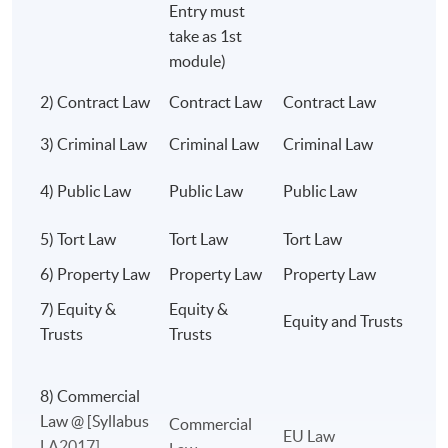
Entry must
業認證機構/訓練機構查詢。
take as 1st
module)
學生應參考倫敦大學網站 中包含的法學學士課程架構和大綱，以確保他
們註冊正確的模組。如果學生正在攻讀香港法學專業證書或其他司法管
2) Contract Law
Contract Law
Contract Law
C
轄區的法律學位，他們應該注意自己對可選模組的選擇。
3) Criminal Law
Criminal Law
Criminal Law
C
C
4) Public Law
Public Law
Public Law
L
5) Tort Law
Tort Law
Tort Law
T
6) Property Law
Property Law
Property Law
L
地點
7) Equity &
Equity &
Equity and Trusts
E
港大專業進修學院金鐘教學中心
上課詳情
Trusts
Trusts
香港大學專業進修學院保留更改上課地點的權利，包
括在香港大學主校區和線上授課。
8) Commercial
Law @ [Syllabus
C
Commercial
非本地高等及專業教育(規管)條例
EU Law
LA2017]