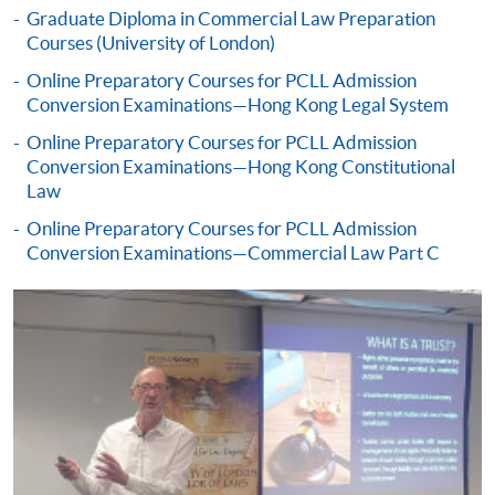
學生們也可以申請轉到倫敦大學繼續學習，包括通過
Graduate Diploma in Commercial Law Preparation
獲得在HKU SPACE學習倫敦大學全球法律學士課程所
Courses (University of London)
獲得的倫敦大學認可的學分直接進入倫敦大學全日制
Online Preparatory Courses for PCLL Admission
法律學士課程的二年級甚至三年級。
點擊
此處
獲取
Conversion Examinations—Hong Kong Legal System
詳細資訊
Online Preparatory Courses for PCLL Admission
Conversion Examinations—Hong Kong Constitutional
倫敦大學保留在發出註冊邀請前要求申請人提供其認
Law
可的英語口頭及書面能力證明的權利。
Online Preparatory Courses for PCLL Admission
https://london.ac.uk/applications/how-apply/am-i-
Conversion Examinations—Commercial Law Part C
qualified