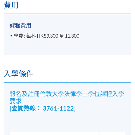
費用
England and Wales
事務律師資格考試(SQE)開放給所有計劃成為律師的申
課程費用
請者，並且對該申請者的專業無任何限制，即任何科
學費 : 每科 HK$9,300 至 11,300
目的學位持有者均可以參加SQE考試。但持有一個享有
盛譽的正統法律學士學位仍然會讓你更有競爭力，而
且更容易受到律師事務所的青睞。在港大專業進修學
院攻讀法律學士學位期間的嚴格訓練將為您通過SQE考
試奠定堅實的基礎。SQE考試包括兩個板塊: SQE1和
入學條件
SQE2。SQE1主要考查基本的法學知識，而這些基本的
法學知識已經涵蓋在了法學學士的課程中。
報名及註冊倫敦大學法律學士學位課程入學
Bar training
要求
[查詢熱線： 3761-1122]
如果你想成為一名大律師，你仍然需要一個合資格的
法律學士學位(成績至少為二等二級學位)或一個非法律
學位外加一份法學研究生文憑。為了取得法律學位，
您必須學習七個部門法基礎知識，而這些基礎法律知