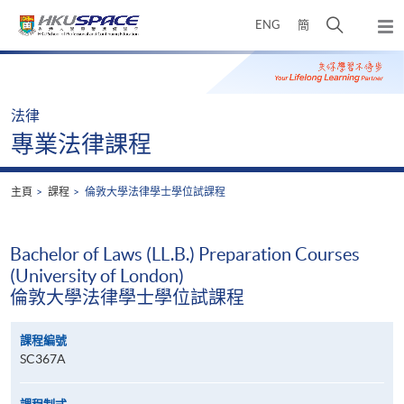
Skip
打
ENG
簡
to
彈
main
開
出
Main
content
搜
主
content
選
尋
start
單
介
法律
面
專業法律課程
主頁
課程
倫敦大學法律學士學位試課程
Bachelor of Laws (LL.B.) Preparation Courses
(University of London)
倫敦大學法律學士學位試課程
課程編號
SC367A