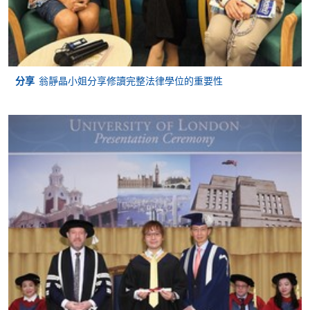
有倫敦大學的新註冊均由香港香港大學專業進修學院
(HKU SPACE) 處理
(https://hkuspace.hku.hk/londonu/#how-to-apply)。
倫敦大學：課程簡介及註冊申請表可向倫敦大學 (入學
分享
翁靜晶小姐分享修讀完整法律學位的重要性
事務處)索取，地址：香港夏愨道18號海富中心3樓313
室。 (https://hkuspace.hku.hk/londonu，電話：3761-
1122，電子郵件：londonu@hkuspace.hku.hk)
倫敦大學費用
學生在提出申請時直接向倫敦大學支付不可退還的申
請費，並在完成註冊後支付註冊費。每個模組需支付
單獨的模組費，每次考試需支付考試費。如需詳細資
訊和更新：
https://www.london.ac.uk/sites/default/files/fee-
schedule-laws-ug-2026-27.pdf
(2026/202