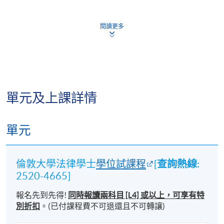
取得法律執業資格，更有不少畢業生憑藉 University of
閱讀更多
London LL.B. 學歷成功在其他地區開展法律事業。
我們培育的不只是律師。
歷年來，無數倫敦大學 LL.B. 畢業生的足跡遍及法律界
單元及上課詳情
以外的廣闊舞台。
單元
除了成為傑出的法律專業人士外，他們亦在公共行
政、政府管治、金融監管、科技創新及商業領導等領
域發揮重要影響力。
查詢熱線
倫敦大學法律學士
學位試課程
[
:
2520-4665]
本課程畢業生曾擔任：
報名先到先得!
同時報讀
兩科
目 [L4]
或以上，
可享有特
⚖️ 律政司司長（Secretary for Justice）
別折扣
。
(已付課程費不可退還且不可轉讓)