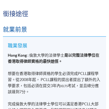
👥 人力資源及企業策略
綱）
**
銜接途徑
L5
2026 年
HKD9,300
讀法律，不應只為入 PCLL 做律師。
歐
COML9020
11 月14
HKD9,300
[ENROL
就業前景
盟
日
HERE]
別讓社會的固有思想，限制你的職業想像。
法
L6
放眼更高，走得更遠。
職業發展
法
理
Hong Kong :
倫敦大學的法律學士
是以完整法律學位在
2026 年
HKD9,800
選擇一個歷久不衰、受全球認可的法律學位。
哲
COML9031
9 月09
HKD9,800
[ENROL
香港取得律師資格的最快途徑。
學
日
HERE]
選擇一個不只為今日，更為你未來數十年打開機會之
與
想要在香港取得律師資格的學生必須完成PCLL課程學
理
門的學歷。
論*
習。從2008年起， PCLL課程的提出者提出了額外的入
學要求，包括必須在提交3年內
考試，並且總分應
University of London LL.B. @ HKU SPACE
IELTS
L6
該達到7分。
信
2027 年
HKD9,800
世界級法律教育．國際認可學歷．非凡成就
COML9034
託
1 月03
HKD9,800
[ENROL
起點
法
日
HERE]
完成倫敦大學的法律學士學位可以滿足香港PCLL大部
**