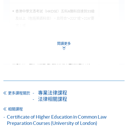
香港中學文憑考試（HKDSE）五科A類科目達到33級
及以上（包括英語科目），且符合“+222”或“+22A”要
求；或
學士學位持有者
取得兩科“A”級和三科“O”級（不一定在同一場考試中
資格
獲得）或同等資格；或
閱讀更多
副學士或文憑持有者；或同等資格。
必須在第一學年註冊修讀L4級科目“法律制度與方法”。
* 完成CertHE的學生可以直接申請從法學學士標準入學
的二年級開始學習。
專業法律課程
更多課程關於
法律相關課程
根據課程規定，學生可以將學習時間延長最多6年，我
相關課程
們鼓勵學習時間較為有限的入學者考慮這個學習節
Certificate of Higher Education in Common Law
奏。
Preparation Courses (University of London)