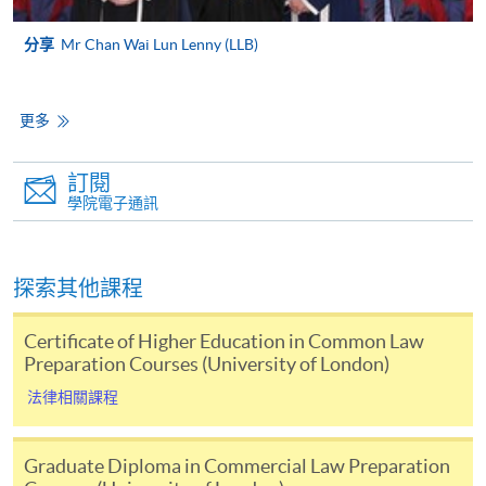
申請費用
65 英鎊（
分享
Mr Chan Wai Lun Lenny (LLB)
首次登記註冊費
696 英鎊
課程科目費用
每個課程科目
更多
[註3]
考試費用
每個課程科目
訂閱
學院電子通訊
[註3]
報名參加香港現場舉行的倫敦大學考試時，需向香港考試及評鑑局
（HKEAA）另行繳交考試費。 詳情請參閱其網站
(www.hkeaa.edu.hk/en/ipe/ulondon)；及同時需支付倫敦大學線上考試
探索其他課程
行政管理費。
Certificate of Higher Education in Common Law
考試
Preparation Courses (University of London)
每個學年有 2 個考試期 - 5 月/6 月和 10 月。在 5 月/6
月考試中，學生在第一年的學習中最多可以參加 4 次考
法律相關課程
試。 10月考試時，學生最多可以參加2次考試。每年的
考試大綱由倫敦大學在其法律章程中列出。 當您收到
Graduate Diploma in Commercial Law Preparation
法學學士學位的錄取通知書時，也會向您提供詳細資