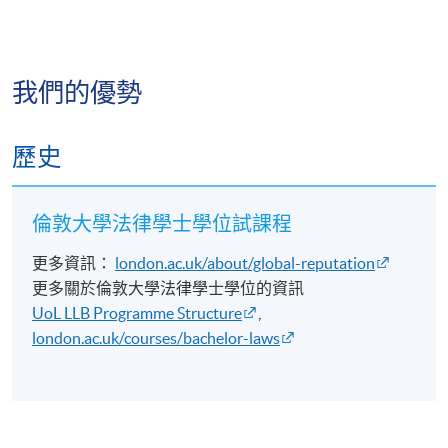
📈
近年平均合格率超過 90%
制
度
💯
4 科達 100% 合格率
[註
我們的優勢
1]
💯
CertHE（UoL LL.B. Year 1）學生於 2023–2025 年
L4
錄得 100% 合格率
🎓 更有不少畢業生取得
First Class
契
歷史
Honours（一級榮譽）學位法律學位的價值，遠超法律
約
2026 年
HKD11,300
界。
COML9042
法
11月09
HKD9,800
[ENROL
原
日
HERE]
倫敦大學法律學士學位試課程
法律教育培養的不只是法律知識。
理
更多資訊：
london.ac.uk/about/global-reputation
*
更多關於倫敦大學法律學士學位的資訊
更重要的是你將掌握：
L4
UoL LLB Programme Structure
,
刑
2026 年
HKD11,300
london.ac.uk/courses/bachelor-laws
✅ 批判思維
COML9044
事
10月24
HKD9,800
[ENROL
法
日
HERE]
✅ 分析推理能力
*
✅ 解難能力
L4
2026 年
HKD11,300