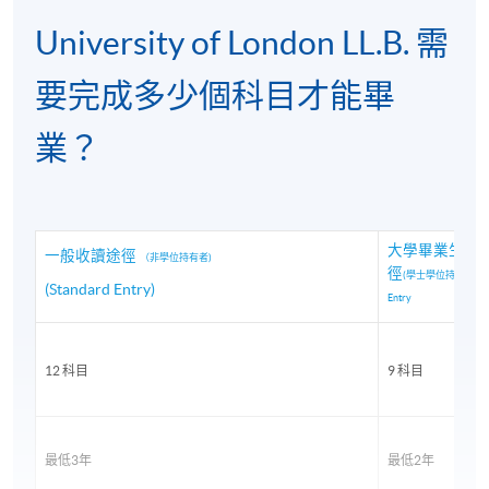
University of London LL.B. 需
要完成多少個科目才能畢
業？
香港大學專業進修學院和倫敦大學的學位頒發典禮與
大學畢業生修
畢業生分享 (https://youtu.be/cqXXSOIsJWI).
一般收讀途徑
（非學位持有者)
徑
(學士學位持有者) Gr
(Standard Entry)
Entry
12 科目
9 科目
最低3年
最低2年