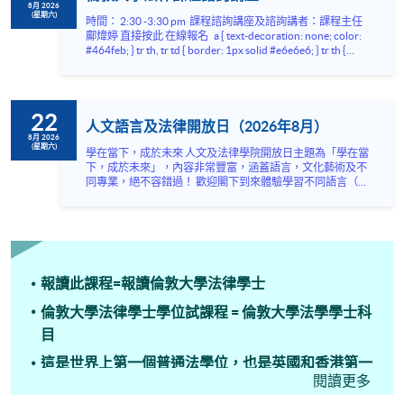
8月 2026
(星期六)
時間： 2:30 -3:30 pm 課程諮詢講座及諮詢講者：課程主任
鄺煒婷 直接按此 在線報名 a { text-decoration: none; color:
#464feb; } tr th, tr td { border: 1px solid #e6e6e6; } tr th {
background-color: #f5f5f5; } a { text-decoration: none; color:
#464feb; } tr th, tr td { border: 1px solid #e6e6e6; } tr th {
background-color: #f5f5f5; } 倫敦大學LL.B.畢業生多年來不
僅成為執業律師，更在香港及世界各地擔任重要領導崗位，
22
包括： ⚖️ 律政司司長 ⚖️ 高等法院法官 ⚖️ 立法會議員 ⚖️ 香港
人文語言及法律開放日（2026年8月）
金融管理局總裁 ⚖️ 證券及期貨事務監察委員會行政總裁...
8月 2026
(星期六)
學在當下，成於未來 人文及法律學院開放日主題為「學在當
下，成於未來」，內容非常豐富，涵蓋語言，文化藝術及不
同專業，絕不容錯過！ 歡迎閣下到來體驗學習不同語言（包
括英、法、德、西班牙、阿拉伯、日、韓和泰語）的樂趣，
參與相關講座。不同行業的專業人士亦會出席分享他們的專
業知識和經驗，對有志成為律師、建築師、物業管理從業員
的你，絕對是機會難逢。若你想瞭解心理學及相關的日常應
用，我們的講座更是首選之列。 開放日一共設有35個工作
坊、體驗課堂和豐富資訊講座。萬勿錯過是次活動，記得把
報讀此課程=報讀倫敦大學法律學士
握機會，立刻報名參加，規劃學習之路，成就你的未來藍
圖！
倫敦大學法律學士學位試課程 = 倫敦大學法學學士科
目
這是世界上第一個普通法學位，也是英國和香港第一
閱讀更多
個法律學位。