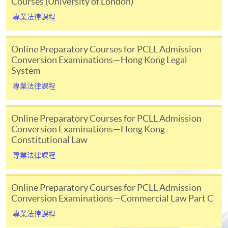
Courses (University of London)
訊。通常，香港本地考試的報名應透過負責管理倫敦
專業法律課程
大學考試的香港考試及評鑑局進行。
(www.hkeaa.edu.hk/en/ipe/ulondon)
Online Preparatory Courses for PCLL Admission
香港大學專業進修學院/倫敦大學法律學士學位試課程
Conversion Examinations—Hong Kong Legal
System
（學費）
詳情請
下載宣傳冊
。 香港大學專業進修學院預備課程
專業法律課程
的報名遵循先到先得的原則。已支付的課程費用不可
退還且不可轉讓。
Online Preparatory Courses for PCLL Admission
Conversion Examinations—Hong Kong
簽證（非本地申請人）
Constitutional Law
專業法律課程
非本地申請人必須持有由香港特區政府入境事務處所
簽發的學生簽證方可入讀本院，申請人入學前須辦妥
有關手續。惟持有前往港澳通行證（俗稱「單程
Online Preparatory Courses for PCLL Admission
Conversion Examinations—Commercial Law Part C
證」）者， 或以受養人士身分，或透過以下章節（I）
任何一項計劃獲批准來港者，毋須經事先批准，可修
專業法律課程
讀全日制及兼讀制課程。非本地申請人若為獲發有效