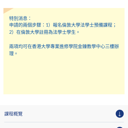
HKU SPACE的唯一完整法律學位!
自 1890 年代起，倫敦大學法律學士學位已被國際視
特別消息：
為法律學位的「黃金標準」。
申請的兩個步驟：1）報名倫敦大學法學士預備課程；
Academic Direction: UCL, LSE, KCL, Birkbeck, Queen
2）在倫敦大學註冊為法學士學生。
Mary and SOAS.
恭喜多位香港大學專業進修學院的畢業生在倫敦大學
兩項均可在香港大學專業進修學院金鐘教學中心三樓辦
法律學士學位試課程中獲得一等榮譽學位。
由2023-
理。
2025年，我們的畢業生在全部12門學科的考核中在
其中的7門學科獲得全球頭三名最高分，及3科全球頭
十名最高分，並獲頒發卓越表現證書。卓越表現證書
由倫敦大學授予每門科目全球所有考生中得分最高的
前十名學生。
近年平均合格率逾90%，其中4科達100%合格率
2023–2025年間，CertHE（倫敦大學法律學士 LL.B.
一年級）學生合格率達100%
課程概覽