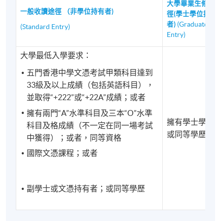
大學畢業生修讀
識都涵蓋在法學學士課程中。
一般收讀途徑 （非學位持有者)
徑(學士學位持有
者)
(Graduate
(Standard Entry)
其他法域/司法管轄區執業
Entry)
在取得倫敦大學法律學士學位後，許多港大專業進修
大學最低入學要求：
學院的校友已成功在加拿大、加州、紐約等地取得執
五門香港中學文憑考試甲類科目達到
業資格。港大專業進修學院應此部分校友的要求向該
33級及以上成績（包括英語科目），
法域的司法機構提供學歷和課程出席證明，以支援其
並取得“+222”或“+22A”成績；或者
在當地的學習和生活。
擁有兩門“A”水準科目及三本“O”水準
擁有學士學位
科目及格成績（不一定在同一場考試
畢業典禮
或同等學歷
中獲得）；或者，同等資格
港大專業進修學院和倫敦大學的學位頒發典禮通常會在每年的一月份在
國際文憑課程；或者
香港舉行。而倫敦大學的正式畢業典禮將於三月份在倫敦舉行。
副學士或文憑持有者；或同等學歷