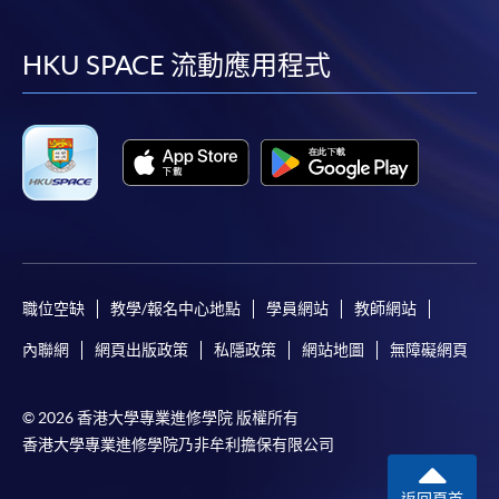
到
到
到
到
資本投資者入境計劃 (CIES)
非本地畢業生留港/回港就業安排 (IANG)
facebook
youtube
linkedin
instag
HKU SPACE 流動應用程式
輸入中國籍香港永久性居民第二代計劃 (ASSG)
高端人才通行證計劃 (TTPS)
新資本投資者入境計劃 (New CIES)
非本地高等及專業教育(規管)條例》
根據《非本地高等及專業教育(規管)條例》，這些課程
屬獲豁免課程，個別僱主可酌情決定是否承認這些課
職位空缺
教學/報名中心地點
學員網站
教師網站
程可令學員獲取的任何資格。
內聯網
網頁出版政策
私隱政策
網站地圖
無障礙網頁
中文譯本僅供參考，若中文譯本與英文版本倘有任何
歧異，一切內容概以英文版本爲準。
© 2026 香港大學專業進修學院 版權所有
香港大學專業進修學院乃非牟利擔保有限公司
付款方法
線上支付