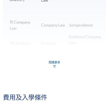
Law
根據《非本地高等及專業教育（規管）條例》，本課
程屬獲豁免課程。個別僱主可酌情決定是否承認本課
程可令學員獲取的任何資格。
9) Company
B
Company Law
Jurisprudence
Law
A
Evidence/Company
Law
10) Evidence
Evidence
E
H
閱讀更多
L
11) EU Law
EU Law
H
H
12)
費用及入學條件
Jurisprudence
Jurisprudence