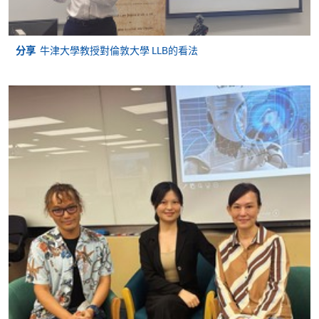
分享
牛津大學教授對倫敦大學 LLB的看法
申請
申請表
申請表
報名辦法
報名及註冊倫敦大學法律學士學位課程（一
年級新申請者)
希望參加 2027 年 5-6 月法學學士學位考試的學生必須
在 2026 年 10 月 1 日之前在倫敦大學為海外學生 (煩請
致電查詢3761-1122)，然後及報名參加具體考試。 所