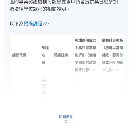
區的專業認證機構可能會要求申請者提供其已經參加
題、評卷及課程設計，對考核標準及答題要求有深入
過法律學位課程的相關證明。
了解，讓學生獲得最直接、最具針對性的指導。
以下為
預備課程
:
卓越成績，來自卓越教學。
報讀兩個或以
單個科目報名
我們的學生多年來於全球 University of London LL.B. 考
課程
上科目可享特
（您可以當面
試中屢創佳績。
課程代碼
名
開課日期
別折扣（僅接
付款、郵寄付
稱
受剛面付款或
款或24小時線
🏆 2023–2025 年成績亮點
郵寄付款）。
上付款
）。
✅
7 科全球前三名（World's Top 3）
L4
普
✅
3 科全球十大最高分（World's Top 10）
通
法
思
倫敦大學每年均向全球每科成績排名前十的學生頒發
考
2026 年
HKD11,300
Certificate of Excellence
。近年我們的學生多次獲得
閱讀更多
COML9041
原
11月25
HKD9,800
[ENROL
此項殊榮，成績獲國際認可。
理
日
HERE]
與