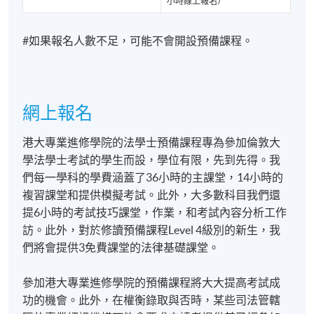
小時線上報名）
公共政策決策者。
#如果報名人數不足，可能不會開設預備課程。
因為卓越師資，才能成就卓越學生。
在 HKU SPACE 修讀 University of London LL.B.，你接
觸的不只是一般講師。
網上報名
你將有機會向以下專家學習：
港大專業進修學院的法學士預備課程專為參加倫敦大
學法學士考試的學生而設，學位有限，先到先得。我
✅ 牛津、劍橋及世界頂尖大學(如羅素大學集團及紅磚
們每一學科的學費涵蓋了36小時的主課堂，14小時的
大學等)法學教授
複習課堂和提供模擬考試。此外，大多數科目我們還
✅ 英國法官
提6小時的考試技巧課堂，作業，和考試內容分析工作
✅ 英國御用大律師
訪。此外，對於修讀預備課程Level 4級別的新生，我
✅ 國際知名法律學者及研究人員
們將會提供3免費課堂的法律基礎課堂。
您將師承真正深諳成功標準的法律專家。
參加港大專業進修學院的預備課程將大大提高考試成
功的機會。此外，在權衡錄取與否時，某些司法管轄
大部份教授更曾參與 University of London LL.B. 考試命