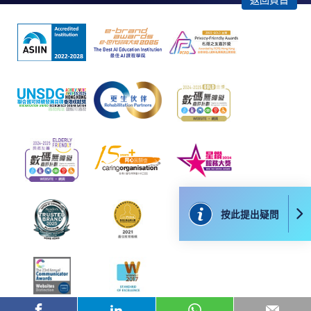
返回頁首
香港大學專業進修學院提供24小時線上服務，讓學生
透過網路報讀單一模組（課程以先到先得的方式報
讀）。申請人可使用繳費靈、VISA或萬事達卡線上繳
費。 請注意，24 小時線上註冊僅在每個模組開始前 1
天提供。
親身報名
課程費用可以現金支付，也可以透過微信支付、支付
寶、易辦事、Visa/萬事達卡或支票/銀行匯票支付，並
在任何HKUSPACE報名櫃檯填寫隨附的報名表（參考
編號：SF26-），付款人為“HKU SPACE”法學學士）。
(hkuspace.hku.hk/learning-centre, 中心專線: (852)
按此提出疑問
3761-1111)
郵寄
填妥的入學申請表（參考編號：SF26-LLB）可與適當
的課程費用一起提交，劃線支票/銀​​行匯票抬頭為“HKU
SPACE”至人文與法律學院，HKU SPACE，香港北角英