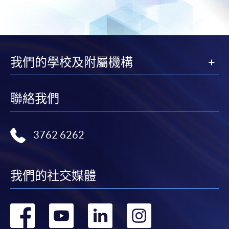
工作或受訓簽證身者，或為駐港領使人員，或為外籍
家庭傭工，或透過以下章節（II）任何一項計劃獲批准
來港者，則毋須事前批准，亦可修讀兼讀制課程。獲
香港大學專業進修學院課程取錄並不代表能成功獲發
我們的學校及附屬機構
有關學生簽證。除自資並經本地評審，而有關學銜按
香港大學體制，經香港大學專業進修學院頒發的兼讀
制深造修讀課程外，兼讀制課程暫不在入境處考慮批
聯絡我們
發學生簽證課程之列。基於其簽證/入境通行證狀況可
能不時有所改變，所有課程的非本地申請人若選擇親
身報名，教學中心職員會為其香港身分證（如曾獲
3762 6262
發）及護照/簽證文件作影印記錄，以供核實用途。非
本地申請人如以郵遞方式報名，須附以香港身分證
（如曾獲發）及護照/簽證文件副本以供本學院核對之
我們的社交媒體
用。
(I)
轉
轉
轉
轉
優秀人才入境計劃 (QMAS)