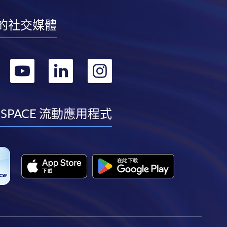
的社交媒體
轉
轉
轉
轉
到
到
到
到
facebook
youtube
linkedin
instagram
 SPACE 流動應用程式