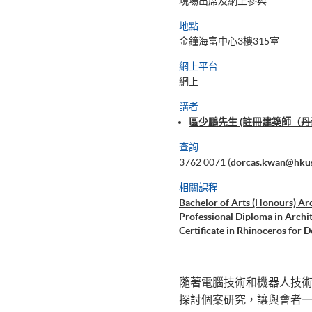
現場出席及網上參與
地點
金鐘海富中心3樓315室
網上平台
網上
講者
區少鵬先生 (註冊建築師（丹麥建築
查詢
3762 0071 (
dorcas.kwan@hkus
相關課程
Bachelor of Arts (Honours) Arc
Professional Diploma in Archit
Certificate in Rhinoceros for D
隨著電腦技術和機器人技
探討個案研究，讓與會者