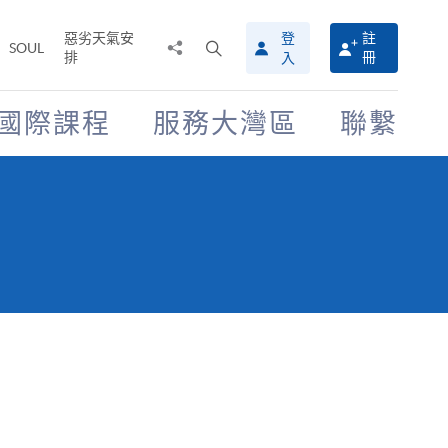
惡劣天氣安
登
註
分
打
SOUL
排
冊
入
享
開
至
搜
尋
國際課程
服務大灣區
聯繫
介
面