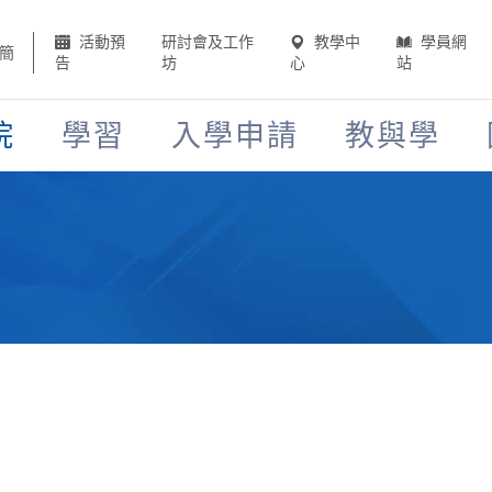
活動預
研討會及工作
教學中
學員網
簡
告
坊
心
站
院
學習
入學申請
教與學