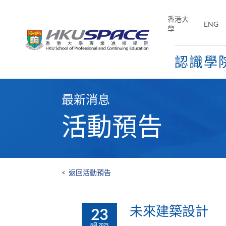
Skip
to
香港大
ENG
main
學
content
認識學
Main
content
最新消息
start
活動預告
<
返回活動預告
未來建築設計
23
8月 2025