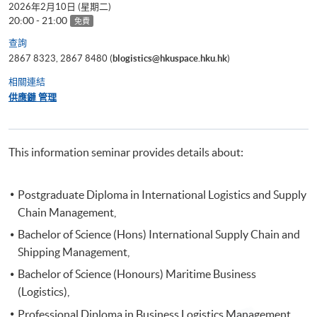
2026年2月10日 (星期二)
20:00 - 21:00
免費
查詢
2867 8323, 2867 8480 (
blogistics@hkuspace.hku.hk
)
相關連結
供應鏈 管理
This information seminar provides details about:
Postgraduate Diploma in International Logistics and Supply
Chain Management,
Bachelor of Science (Hons) International Supply Chain and
Shipping Management,
Bachelor of Science (Honours) Maritime Business
(Logistics),
Professional Diploma in Business Logistics Management,