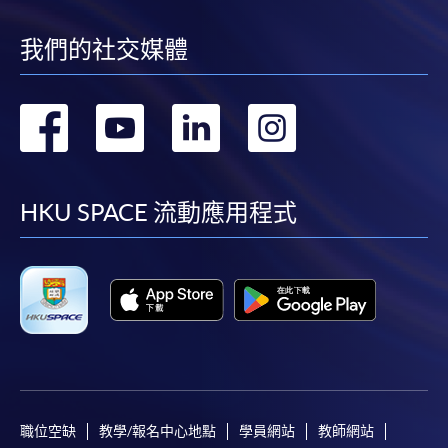
我們的社交媒體
轉
轉
轉
轉
到
到
到
到
facebook
youtube
linkedin
instag
HKU SPACE 流動應用程式
職位空缺
教學/報名中心地點
學員網站
教師網站