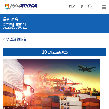
Skip
打
ENG
簡
to
彈
main
開
出
Main
content
搜
主
最新消息
content
選
尋
活動預告
start
單
介
面
<
返回活動預告
10
2月 2026
(星期二)