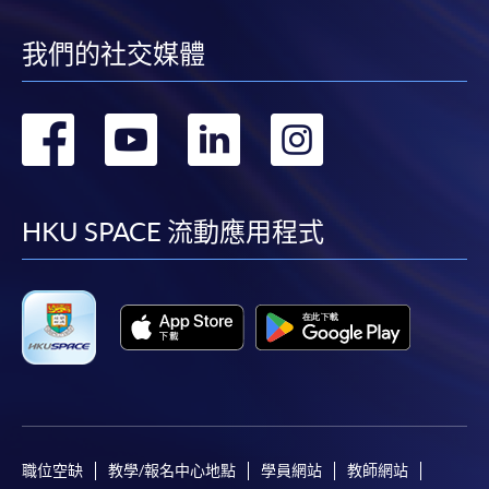
我們的社交媒體
轉
轉
轉
轉
到
到
到
到
facebook
youtube
linkedin
instag
HKU SPACE 流動應用程式
職位空缺
教學/報名中心地點
學員網站
教師網站