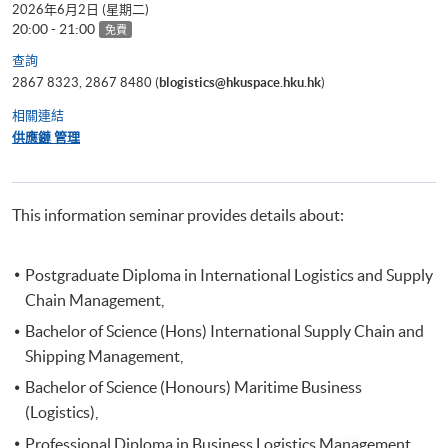
2026年6月2日 (星期二)
20:00 - 21:00
免費
查詢
2867 8323, 2867 8480 (
blogistics@hkuspace.hku.hk
)
相關連結
供應鏈 管理
This information seminar provides details about:
Postgraduate Diploma in International Logistics and Supply
Chain Management,
Bachelor of Science (Hons) International Supply Chain and
Shipping Management,
Bachelor of Science (Honours) Maritime Business
(Logistics),
Professional Diploma in Business Logistics Management,