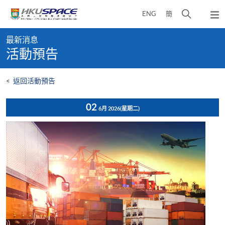
Skip
打
ENG
簡
to
彈
main
開
出
Main
content
搜
主
最新消息
content
選
尋
活動預告
start
單
介
面
<
返回活動預告
02
6月 2026
(星期二)