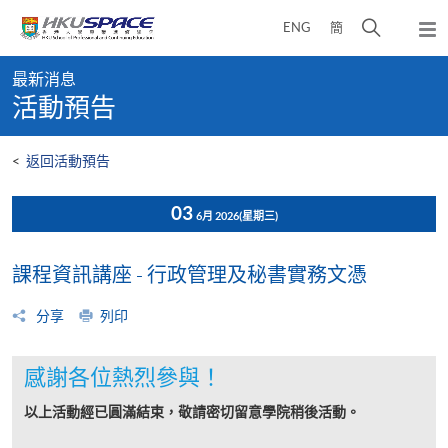
Skip
打
ENG
簡
to
彈
main
開
出
Main
content
搜
主
最新消息
content
選
尋
活動預告
start
單
介
面
<
返回活動預告
03
6月 2026
(星期三)
課程資訊講座 - 行政管理及秘書實務文憑
分享
列印
感謝各位熱烈參與！
以上活動經已圓滿結束，敬請密切留意學院稍後活動。