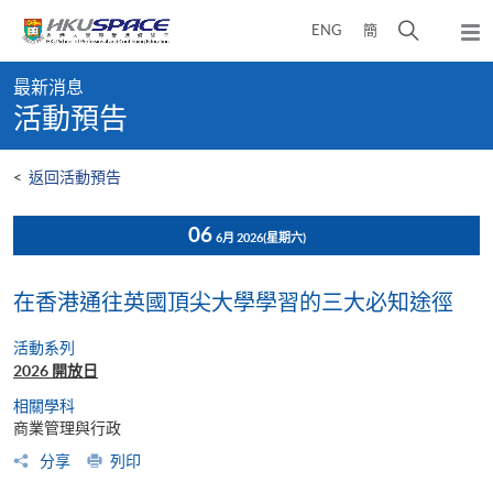
Skip
打
ENG
簡
to
彈
main
開
出
Main
content
搜
主
最新消息
content
選
尋
活動預告
start
單
介
面
<
返回活動預告
06
6月 2026
(星期六)
在香港通往英國頂尖大學學習的三大必知途徑
活動系列
2026 開放日
相關學科
商業管理與行政
分享
列印