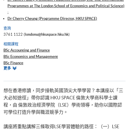
Programmes at The London School of Economics and Political Science)
;
Dr Cherry Cheung (Programme Director, HKU SPACE)
查詢
3761 1122 (
londonu@hkuspace.hku.hk
)
相關課程
BSc Accounting and Finance
BSc Economics and Management
BSc Finance
相
更多
BSc Business and Management
關
課
程
想在香港修讀，同步接軌英國頂尖大學學習？本講座以「三
大必知途徑」帶你認識 HKU SPACE 倫敦大學商科學士課
程，由 倫敦政治經濟學院（LSE）學術領導，助你以國際認
可學位打造升學與職涯競爭力。
講座將重點講解三條取得LSE學習體驗的路徑：（一）LSE