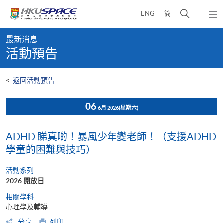
Skip
打
ENG
簡
to
彈
main
開
出
Main
content
搜
主
最新消息
content
選
尋
活動預告
start
單
介
面
<
返回活動預告
06
6月 2026
(星期六)
ADHD 睇真啲！暴風少年變老師！（支援ADHD
學童的困難與技巧）
活動系列
2026 開放日
相關學科
心理學及輔導
分享
列印