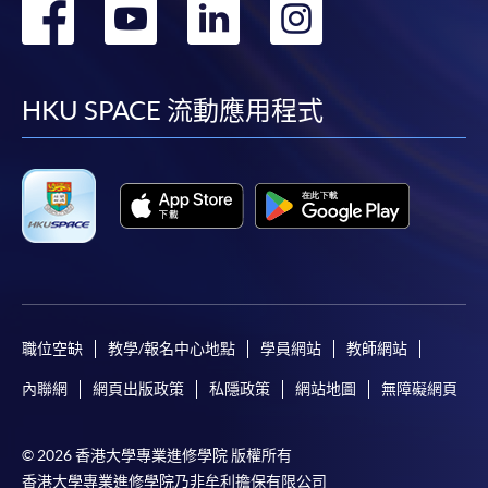
轉
轉
轉
轉
到
到
到
到
facebook
youtube
linkedin
instag
HKU SPACE 流動應用程式
職位空缺
教學/報名中心地點
學員網站
教師網站
內聯網
網頁出版政策
私隱政策
網站地圖
無障礙網頁
© 2026 香港大學專業進修學院 版權所有
香港大學專業進修學院乃非牟利擔保有限公司