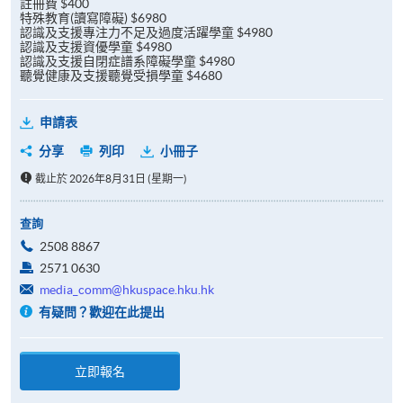
註冊費 $400
特殊教育(讀寫障礙) $6980
認識及支援專注力不足及過度活躍學童 $4980
認識及支援資優學童 $4980
認識及支援自閉症譜系障礙學童 $4980
聽覺健康及支援聽覺受損學童 $4680
申請表
分享
列印
小冊子
截止於 2026年8月31日 (星期一)
查詢
2508 8867
2571 0630
media_comm@hkuspace.hku.hk
有疑問？歡迎在此提出
立即報名