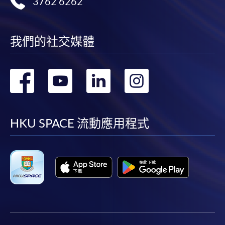
3762 6262
申請表
申請表
我們的社交媒體
報名辦法
親身報名
轉
轉
轉
轉
請填妥「
申請表
」
(點撃上述連結)及連同
學歷副本及身
到
到
到
到
份證副本
親臨本院任何一間報名中心報名。
facebook
youtube
linkedin
instag
郵寄
報名
HKU SPACE 流動應用程式
郵寄「
申請表
」及連同
學歷副本、身分證副本
及
「報
名費」支票
寄到香港北角英皇道250號北角城中心11樓
香港大學專業進修學院劉先生收。
網上
報名 (只適用申請特殊教育文憑)
申請人需要在網上提交
學歷副本
、
身分證副本
及
一篇