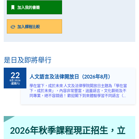
加入我的書籤
加入課程比較
是日及即將舉行
22
人文語言及法律開放日（2026年8月）
8月 2026
(星期六)
學在當下，成於未來 人文及法律學院開放日主題為「學在當
下，成於未來」，內容非常豐富，涵蓋語言，文化藝術及不
同專業，絕不容錯過！ 歡迎閣下到來體驗學習不同語言（包
括英、法、德、西班牙、阿拉伯、日、韓和泰語）的樂趣，
參與相關講座。不同行業的專業人士亦會出席分享他們的專
業知識和經驗，對有志成為律師、建築師、物業管理從業員
的你，絕對是機會難逢。若你想瞭解心理學及相關的日常應
用，我們的講座更是首選之列。 開放日一共設有35個工作
坊、體驗課堂和豐富資訊講座。萬勿錯過是次活動，記得把
2026年秋季課程現正招生，立
握機會，立刻報名參加，規劃學習之路，成就你的未來藍
圖！