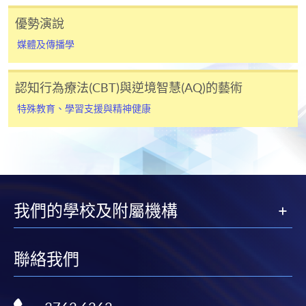
優勢演說
未能符合以上條件之學生，並不能申請CEF。如有爭
議，CEF將保留最終決定權。
媒體及傳播學
已被列入持續進修基金可發還款項的課程 (只限部分單元)
認知行為療法(CBT)與逆境智慧(AQ)的藝術
本課程若干單元已加入持續進修基金可獲發還款項課程名單
內
特殊教育、學習支援與精神健康
特殊教育文憑
本課程在資歴架構下獲得認可 (資歴架構第3級)
我們的學校及附屬機構
申請
聯絡我們
網上報名
立即報名