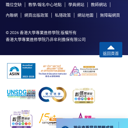
不少於40字的入讀原因
。
請
點撃
職位空缺
教學/報名中心地點
學員網站
教師網站
內聯網
網頁出版政策
私隱政策
網站地圖
無障礙網頁
，並按照
© 2026 香港大學專業進修學院 版權所有
相關指示完成報名。
香港大學專業進修學院乃非牟利擔保有限公司
返回頁首
付款方法
1. 現金、「易辦事」（EPS）、微信支付
(WeChat Pay) 或支付寶(Alipay)
申請人可親臨學院任何一所報名中心，以現金、「易
辦事」、微信支付（WeChat Pay）或支付寶
（Alipay） 繳付學費。
2. 支票或銀行本票
按此查看常見問題或提