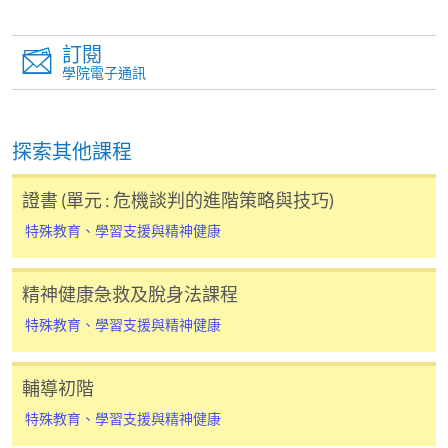
Impaired Learners (Module from Diploma in
Special Education)
訂閱
聽覺健康及支援聽覺受損學童 (特殊教育文憑
學院電子通訊
之單元)
課程編號
35Z163305
探索其他課程
學費
$4,680
查詢號碼
2508-8867
證書 (單元 : 危機談判的進階策略與技巧)
特殊教育、學習支援與精神健康
持續進修基金
有意申請持續進修基金 (CEF)的學生，必須符合以下條
精神健康急救及脫身法課程
件:
特殊教育、學習支援與精神健康
2025年9月起入讀特殊教育文憑 (報名代碼:
輔導初階
ED002A)
特殊教育、學習支援與精神健康
學業成績及出席率符合課程要求