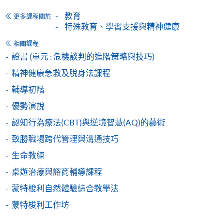
Special Learning Needs Education Course in
教育
更多課程關於
Gifted Children (Module from Diploma in
特殊教育、學習支援與精神健康
Special Education)
相關課程
認識及支援資優學童 (特殊教育文憑之單元)
證書 (單元 : 危機談判的進階策略與技巧)
課程編號
35Z163283
精神健康急救及脫身法課程
學費
$4,980
輔導初階
查詢號碼
2508-8867
優勢演說
Special Learning Needs Education Course in
Children with Autism Spectrum Disorder
認知行為療法(CBT)與逆境智慧(AQ)的藝術
(Module from Diploma in Special Education)
致勝職場跨代管理與溝通技巧
認識及支援自閉症譜系障礙學童 (特殊教育文
生命教練
憑之單元)
桌遊治療與諮商輔導課程
課程編號
35Z163291
學費
$4,980
蒙特梭利自然體驗綜合教學法
查詢號碼
2508-8867
蒙特梭利工作坊
Hearing Health and Supporting Hearing