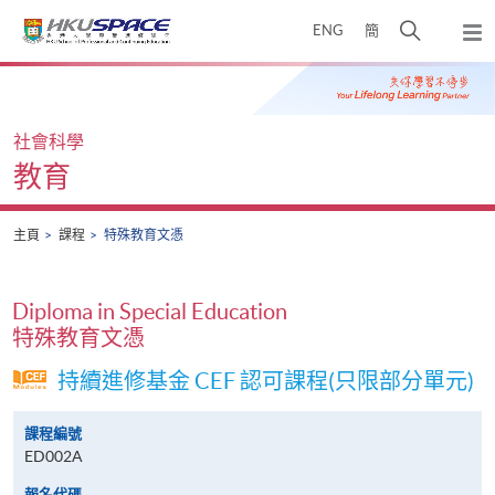
Skip
打
ENG
簡
to
彈
main
開
出
Main
content
搜
主
content
選
尋
start
單
介
社會科學
面
教育
主頁
課程
特殊教育文憑
Diploma in Special Education
特殊教育文憑
持續進修基金 CEF 認可課程(只限部分單元)
課程編號
ED002A
報名代碼