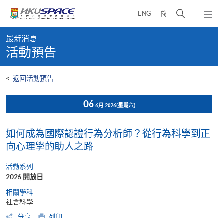
Skip
打
ENG
簡
to
彈
main
開
出
Main
content
搜
主
最新消息
content
選
尋
活動預告
start
單
介
面
<
返回活動預告
06
6月 2026
(星期六)
如何成為國際認證行為分析師？從行為科學到正
向心理學的助人之路
活動系列
2026 開放日
相關學科
社會科學
分享
列印