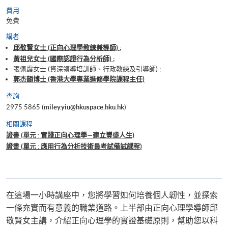
費用
免費
講者
邱敬賢女士 (正向心理學教練兼導師) ;
黃祖兒女士 (國際認證行為分析師) ;
張佩霞女士 (資深領導培訓師、行政教練及引導師) ;
郭杰韻博士 (香港大學專業進修學院課程主任)
查詢
2975 5865 (
miley.yiu@hkuspace.hku.hk
)
相關課程
證書 (單元 : 實踐正向心理學—建立豐盛人生)
證書 (單元 : 應用行為分析技術員考試備試課程)
在這場一小時講座中，您將學習如何培養個人韌性，並探索
一條充實而有意義的職業道路。上半部由正向心理學導師邱
敬賢女主講，介紹正向心理學的實證基礎原則，幫助您以科