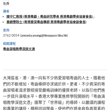
免費
講者
陳守仁教授 (香港粵劇、粵曲研究學者 香港粵劇學者協會會長) ;
黃綺雯院士 (香港資深粵曲導師 香港粵劇學者協會副會長)
查詢
3762 0054 (
antonia.yeung@hkuspace.hku.hk
)
相關課程
粵曲演唱教學深造文憑
大灣區省、港、澳一向有不少熱愛習唱粵曲的人士，隨着他
們的不斷增加，粵曲導師亦求過於供。更者，不少資深的粵
曲習唱者渴求曾經接受嚴格訓練的優質老師，以指引他們進
一步提升演唱水平。香港大學專業進修學院開辦的「粵曲演
唱教學深造文憑」匯聚了「世界級」的導師，以嚴謹的課程
和專業的講授，積極培訓學員，使他們在將來肩負高質素的