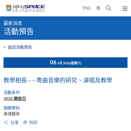
Skip
打
ENG
簡
to
彈
main
開
出
Main
content
搜
主
最新消息
content
選
尋
活動預告
start
單
介
面
<
返回活動預告
06
6月 2026
(星期六)
教學相長——粵曲音樂的研究、演唱及教學
活動系列
2026 開放日
相關學科
表演藝術
分享
列印