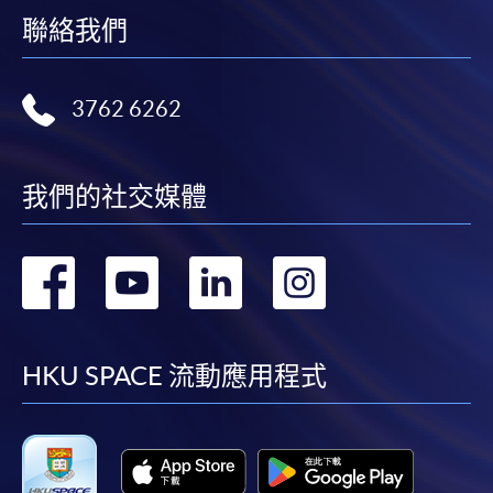
聯絡我們
3762 6262
我們的社交媒體
轉
轉
轉
轉
到
到
到
到
facebook
youtube
linkedin
instag
HKU SPACE 流動應用程式