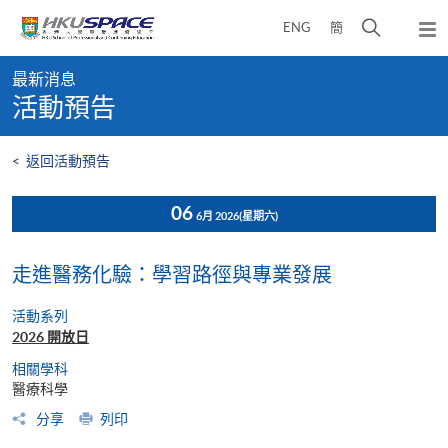
Skip
打
ENG
簡
to
彈
main
開
出
Main
content
搜
主
最新消息
content
選
尋
活動預告
start
單
介
面
<
返回活動預告
06
6月 2026
(星期六)
走進醫務化驗：學習路徑與專業發展
活動系列
2026 開放日
相關學科
醫療科學
分享
列印