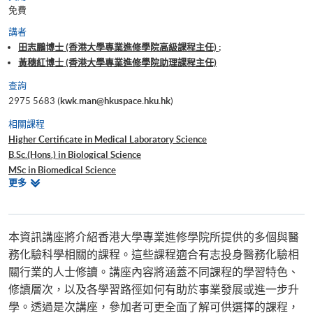
免費
講者
田志鵬博士 (香港大學專業進修學院高級課程主任) ;
黃穗紅博士 (香港大學專業進修學院助理課程主任)
查詢
2975 5683 (
kwk.man@hkuspace.hku.hk
)
相關課程
Higher Certificate in Medical Laboratory Science
B.Sc.(Hons.) in Biological Science
MSc in Biomedical Science
相
更多
Advanced Diploma in Bioscience
關
Advanced Diploma in Applied Bioscience
課
Postgraduate Certificate in Bioinformatics for Medical Laboratory
程
Technologists
本資訊講座將介紹香港大學專業進修學院所提供的多個與醫
務化驗科學相關的課程。這些課程適合有志投身醫務化驗相
關行業的人士修讀。講座內容將涵蓋不同課程的學習特色、
修讀層次，以及各學習路徑如何有助於事業發展或進一步升
學。透過是次講座，參加者可更全面了解可供選擇的課程，