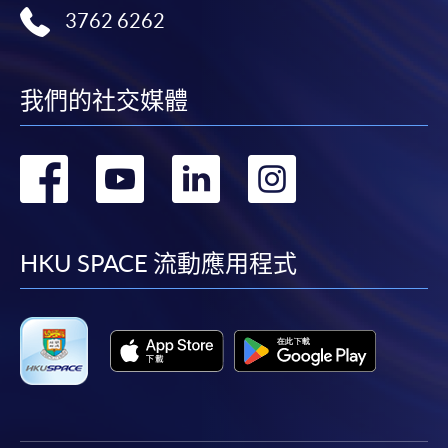
3762 6262
我們的社交媒體
轉
轉
轉
轉
到
到
到
到
facebook
youtube
linkedin
instag
HKU SPACE 流動應用程式