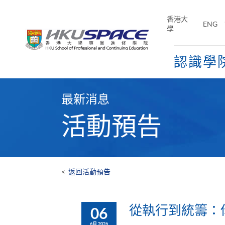
Skip
to
香港大
ENG
main
學
content
認識學
Main
content
最新消息
start
活動預告
<
返回活動預告
從執行到統籌：你
06
6月 2026