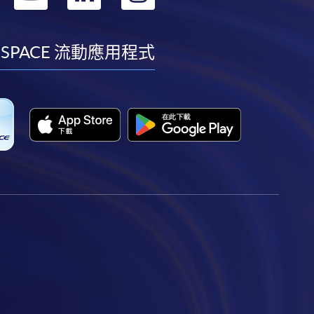
到
到
到
到
facebook
youtube
linkedin
instagram
 SPACE 流動應用程式