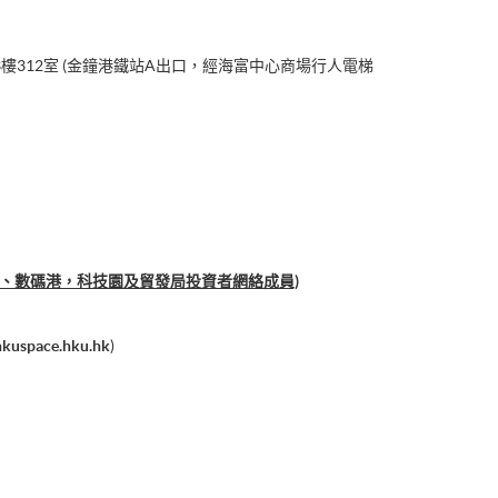
樓312室 (金鐘港鐵站A出口，經海富中心商場行人電梯
e合夥人、數碼港，科技園及貿發局投資者網絡成員)
hkuspace.hku.hk
)
nt