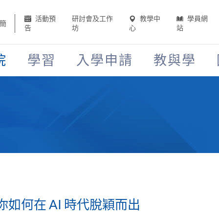
活動預
研討會及工作
教學中
學員網
簡
告
坊
心
站
院
學習
入學申請
教與學
如何在 AI 時代脫穎而出