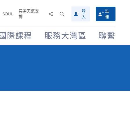
惡劣天氣安
登
註
分
打
SOUL
排
冊
入
享
開
至
搜
尋
國際課程
服務大灣區
聯繫
介
面