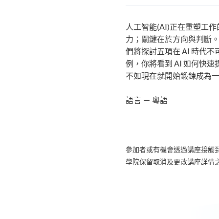
BSc Economics and Manageme
關
課
程
人工智能(AI)正在重塑
力；關鍵在於方向與判斷。
們將探討五項在 AI 時代
例，你將看到 AI 如何
不如現在就開始鍛鍊成為
語言 － 粵語
參加者或有機會透過講座接觸
學院保留取消及更改講座詳情