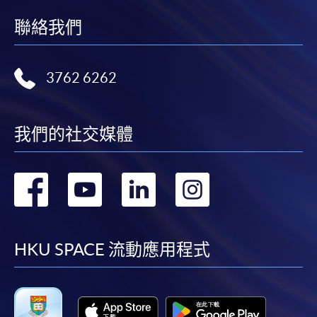
聯絡我們
3762 6262
我們的社交媒體
轉
轉
轉
轉
到
到
到
到
facebook
youtube
linkedin
instag
HKU SPACE 流動應用程式