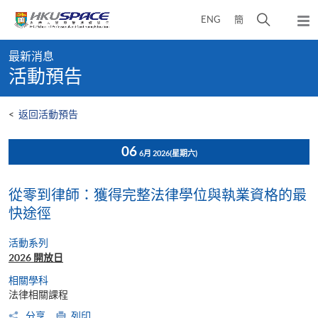
Skip
打
ENG
簡
to
彈
main
開
出
Main
content
搜
主
最新消息
content
選
尋
活動預告
start
單
介
面
<
返回活動預告
06
6月 2026
(星期六)
從零到律師：獲得完整法律學位與執業資格的最
快途徑
活動系列
2026 開放日
相關學科
法律相關課程
分享
列印