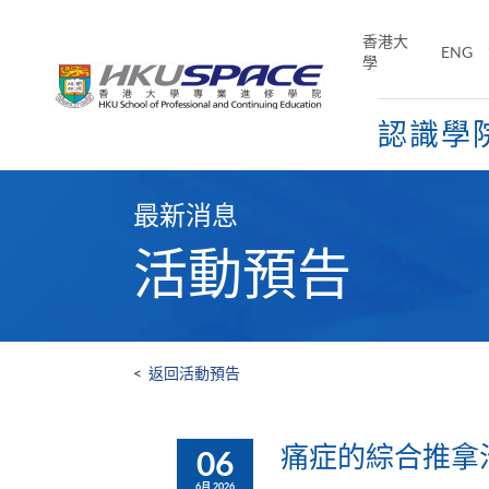
Skip
to
香港大
ENG
main
學
content
認識學
Main
content
最新消息
start
活動預告
<
返回活動預告
痛症的綜合推拿
06
6月 2026