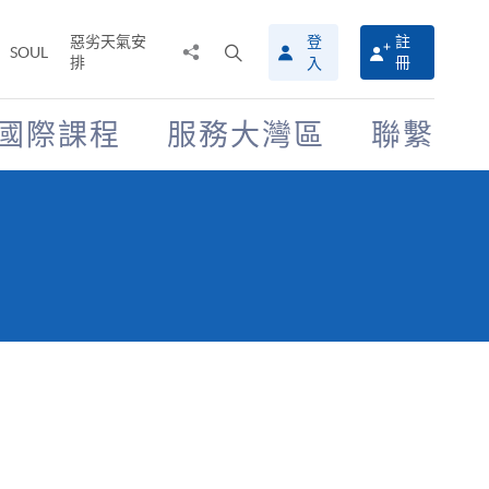
惡劣天氣安
登
註
分
打
SOUL
排
冊
入
享
開
至
搜
尋
國際課程
服務大灣區
聯繫
介
面