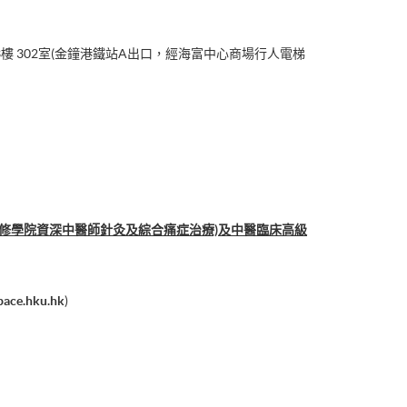
樓 302室(金鐘港鐵站A出口，經海富中心商場行人電梯
進修學院資深中醫師針灸及綜合痛症治療)及中醫臨床⾼級
pace.hku.hk
)