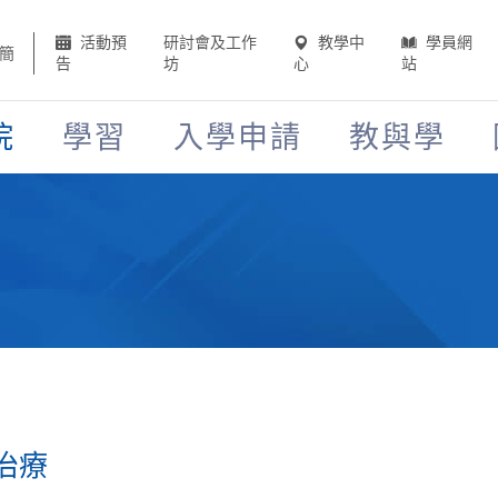
活動預
研討會及工作
教學中
學員網
簡
告
坊
心
站
院
學習
入學申請
教與學
治療