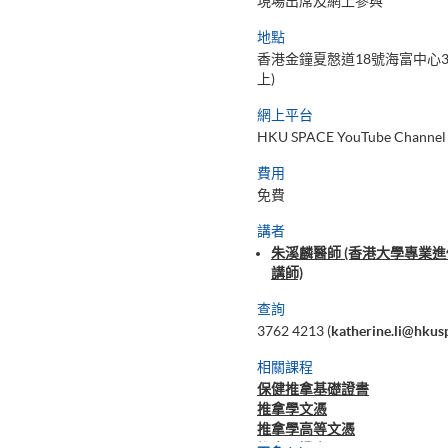
現場出席及網上參與
地點
香港金鐘夏慤道18號海富中心3
上)
網上平台
HKU SPACE YouTube Channel
費用
免費
講者
朱溪麟醫師 (香港大學專業
講師)
查詢
3762 4213 (
katherine.li@hkus
相關課程
保健推拿基礎證書
推拿學文憑
推拿學高等文憑