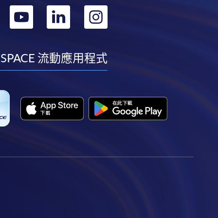
轉
轉
轉
轉
到
到
到
到
facebook
youtube
linkedin
instagram
 SPACE 流動應用程式