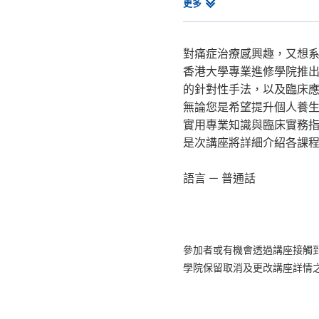
推拿學證書
相
更多
中醫學深造文憑(疼痛學)
關
課
程
對痛症治療感興趣，又想
香港大學專業進修學院推
的針對性手法，以及臨床
無論您是希望提升個人養
實用專業知識與臨床實務
是次講座將詳細介紹各課
語言 － 普通話
參加者或有機會透過講座接觸
學院保留取消及更改講座詳情