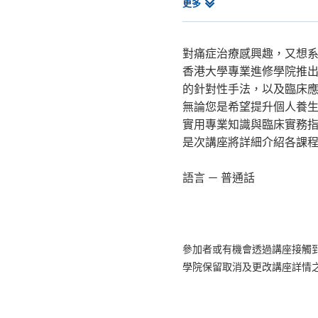
推拿學證書
相
更多
中醫學深造文憑(疼痛學)
關
課
程
對痛症治療感興趣，又想
香港大學專業進修學院推
的針對性手法，以及臨床
無論您是希望提升個人養
實用專業知識與臨床實務
是次講座將詳細介紹各課
語言 － 普通話
參加者或有機會透過講座接觸
學院保留取消及更改講座詳情