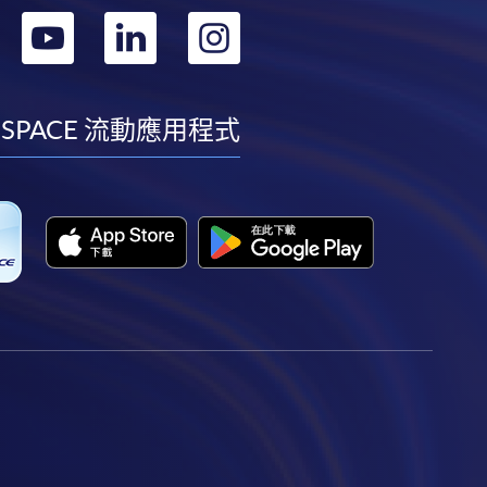
轉
轉
轉
轉
到
到
到
到
facebook
youtube
linkedin
instagram
 SPACE 流動應用程式