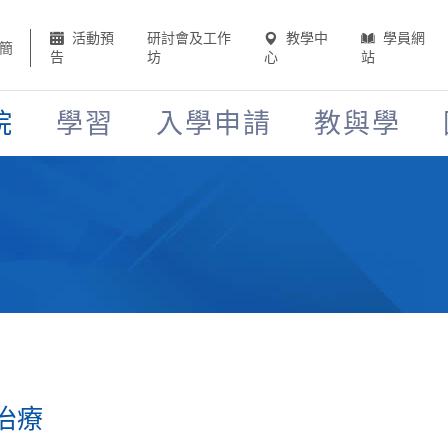
活動預
研討會及工作
教學中
學員網
簡
告
坊
心
站
院
學習
入學申請
教與學
治療