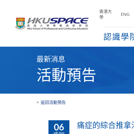
Skip
to
香港大
ENG
main
學
content
認識學
Main
content
最新消息
start
活動預告
<
返回活動預告
痛症的綜合推拿
06
6月 2026