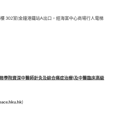
樓 302室(金鐘港鐵站A出口，經海富中心商場行人電梯
進修學院資深中醫師針灸及綜合痛症治療)及中醫臨床⾼級
pace.hku.hk
)