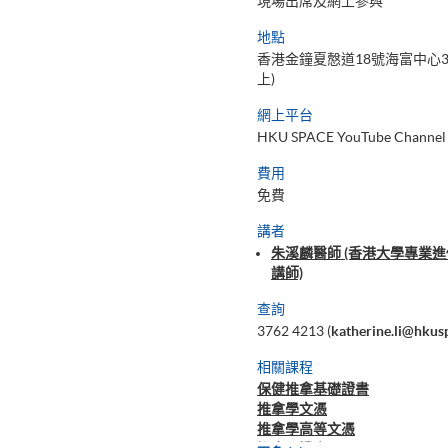
現場出席及網上參與
地點
香港金鐘夏慤道18號海富中心3
上)
網上平台
HKU SPACE YouTube Channel
費用
免費
講者
朱溪麟醫師 (香港大學專業
講師)
查詢
3762 4213 (
katherine.li@hkus
相關課程
保健推拿基礎證書
推拿學文憑
推拿學高等文憑