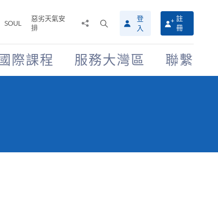
惡劣天氣安
登
註
分
打
SOUL
排
冊
入
享
開
至
搜
尋
國際課程
服務大灣區
聯繫
介
面