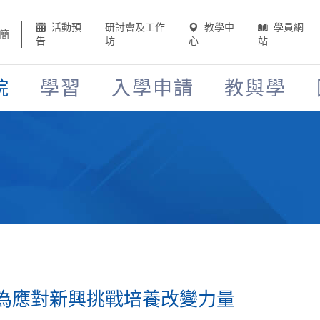
活動預
研討會及工作
教學中
學員網
簡
告
坊
心
站
院
學習
入學申請
教與學
為應對新興挑戰培養改變力量