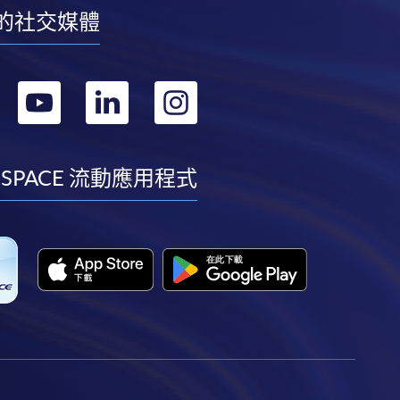
的社交媒體
轉
轉
轉
轉
到
到
到
到
facebook
youtube
linkedin
instagram
 SPACE 流動應用程式