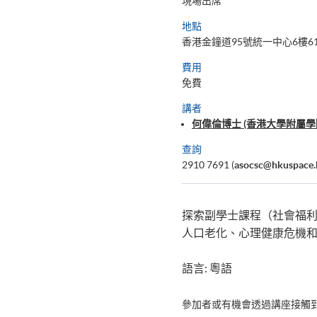
現場出席
地點
香港金鐘道95號統一中心6樓61
費用
免費
講者
何偉倫博士 (香港大學附屬學
查詢
2910 7691 (
asocsc@hkuspace.
探索副學士課程（社會福
人口老化、心理健康危機
語言: 粵語
參加者或有機會透過講座接觸