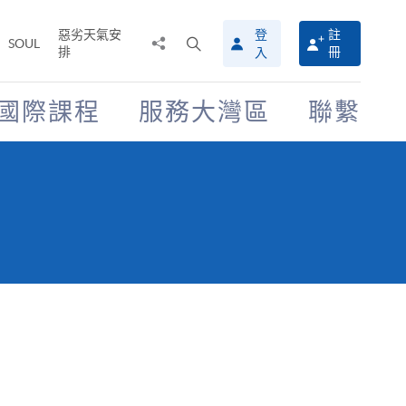
惡劣天氣安
登
註
分
打
SOUL
排
冊
入
享
開
至
搜
尋
國際課程
服務大灣區
聯繫
介
面