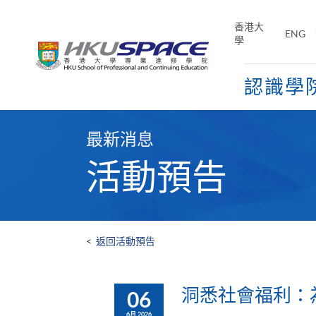
Skip
to
香港大
ENG
main
學
content
認識學
Main
content
最新消息
start
活動預告
<
返回活動預告
洞悉社會福利：
06
6月 2026