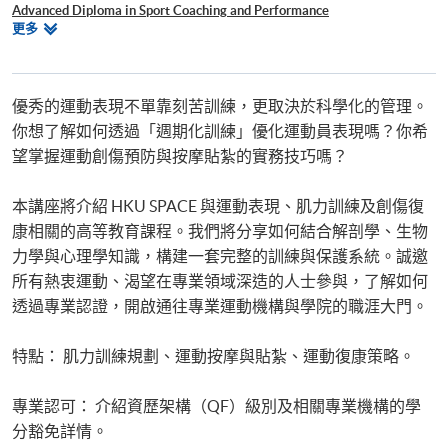
Advanced Diploma in Sport Coaching and Performance
相
更多
肌力與體能訓練證書
關
課
程
優秀的運動表現不單靠刻苦訓練，更取決於科學化的管理。
你想了解如何透過「週期化訓練」優化運動員表現嗎？你希
望掌握運動創傷預防與按摩貼紮的實務技巧嗎？
本講座將介紹 HKU SPACE 與運動表現、肌力訓練及創傷復
康相關的高等教育課程。我們將分享如何結合解剖學、生物
力學與心理學知識，構建一套完整的訓練與保護系統。誠邀
所有熱衷運動、渴望在專業領域深造的人士參與，了解如何
透過專業認證，開啟通往專業運動機構與學院的職涯大門。
特點： 肌力訓練規劃、運動按摩與貼紮、運動復康策略。
專業認可： 介紹資歷架構（QF）級別及相關專業機構的學
分豁免詳情。