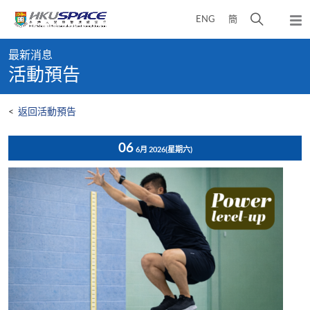
Skip
打
ENG
簡
to
彈
main
開
出
Main
content
搜
主
最新消息
content
選
尋
活動預告
start
單
介
面
<
返回活動預告
06
6月 2026
(星期六)