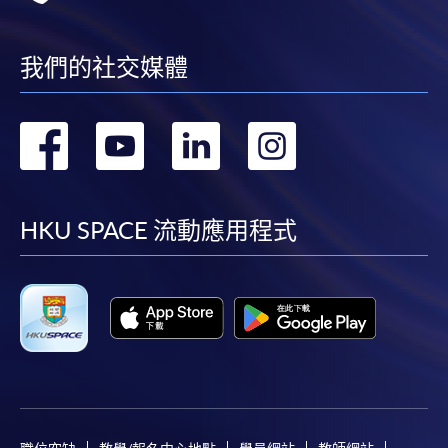
我們的社交媒體
轉
轉
轉
轉
到
到
到
到
facebook
youtube
linkedin
instag
HKU SPACE 流動應用程式