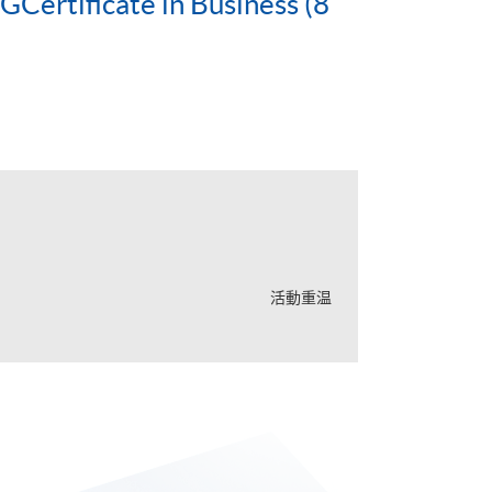
ertificate in Business (8
活動重温