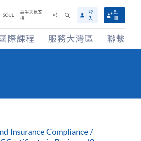
惡劣天氣安
登
註
分
打
SOUL
排
冊
入
享
開
至
搜
尋
國際課程
服務大灣區
聯繫
介
面
nd Insurance Compliance /