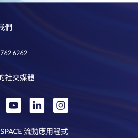
我們
3762 6262
的社交媒體
轉
轉
轉
轉
到
到
到
到
facebook
youtube
linkedin
instagram
 SPACE 流動應用程式