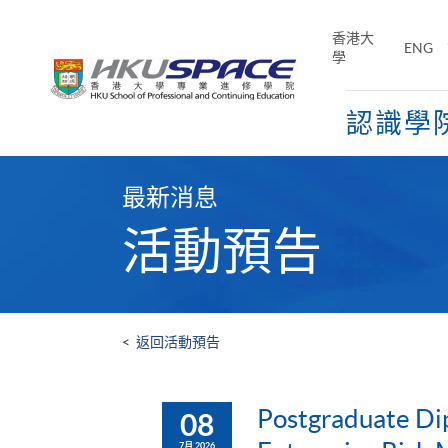
Skip
to
香港大
ENG
main
學
content
認識學
Main
content
最新消息
start
活動預告
<
返回活動預告
Postgraduate Di
08
7月 2026