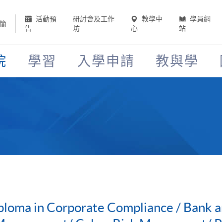
活動預
研討會及工作
教學中
學員網
簡
告
坊
心
站
院
學習
入學申請
教與學
ploma in Corporate Compliance / Bank a