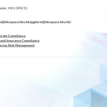
eader, HKU SPACE)
bi@hkuspace.hku.hk/pgderm@hkuspace.hku.hk
)
orate Compliance
 and Insurance Compliance
rprise Risk Management
er Risk Management
siness Forensics