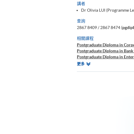
講者
Dr Olivia LUI (Programme L
查詢
2867 8409 / 2867 8474 (
pgdip
相關課程
Postgraduate Diploma in Corp
Postgraduate Diploma in Bank
Postgraduate Diploma in Ente
Postgraduate Diploma in Cyb
相
更多
Postgraduate Certificate in Bu
關
課
程