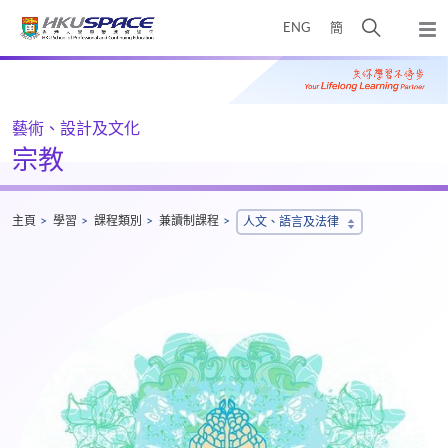
Skip
打
ENG
簡
to
彈
main
開
出
Main
content
搜
主
content
選
尋
start
單
介
藝術、設計及文化
面
宗教
主頁
學習
課程類別
兼讀制課程
人文、語言及法律