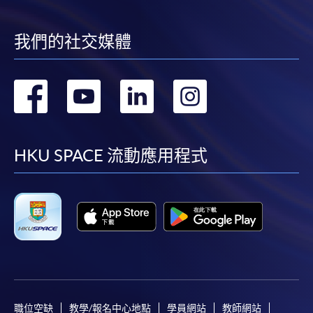
我們的社交媒體
轉
轉
轉
轉
到
到
到
到
facebook
youtube
linkedin
instag
HKU SPACE 流動應用程式
職位空缺
教學/報名中心地點
學員網站
教師網站