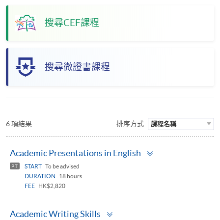
搜尋CEF課程
搜尋微證書課程
6 項結果
排序方式
課程名稱
Toggle
Academic Presentations in English
panel
START
To be advised
PT
DURATION
18 hours
FEE
HK$2,820
Toggle
Academic Writing Skills