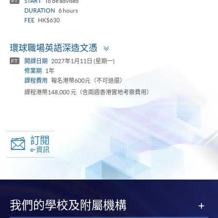
START
To be advised
PT
DURATION
6 hours
FEE
HK$630
Toggle
環球職場英語深造文憑
panel
開課日期
2027年1月11日 (星期一)
FT
修業期
1年
課程費用
報名港幣600元（不可退還）
課程港幣148,000 元（含兩週香港實地考察費用）
訂閱
e-資訊
我們的學校及附屬機構