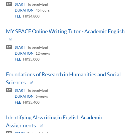
panel
START
To be advised
PT
DURATION
45 hours
FEE
HK$4,800
MY SPACE Online Writing Tutor - Academic English
Toggle
panel
START
To be advised
PT
DURATION
12 weeks
FEE
HK$5,000
Foundations of Research in Humanities and Social
Toggle
Sciences
panel
START
To be advised
PT
DURATION
6 weeks
FEE
HK$5,400
Identifying AI-writing in English Academic
Toggle
Assignments
panel