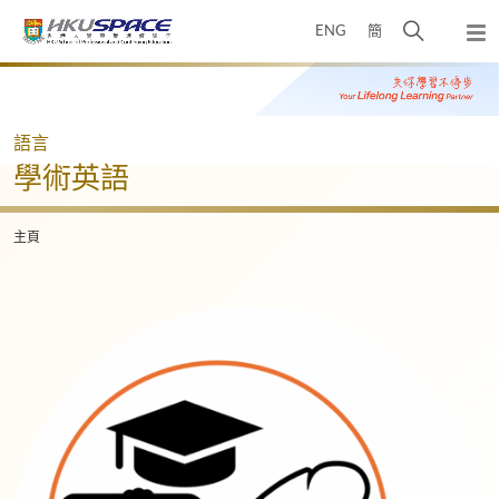
Skip
打
ENG
簡
to
彈
main
開
出
Main
content
搜
主
content
選
尋
start
單
介
語言
面
學術英語
主頁