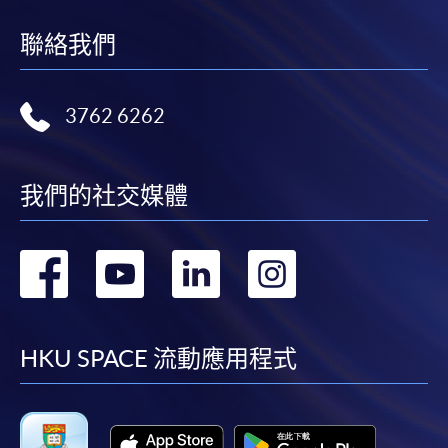
聯絡我們
3762 6262
我們的社交媒體
轉
轉
轉
轉
到
到
到
到
facebook
youtube
linkedin
instag
HKU SPACE 流動應用程式