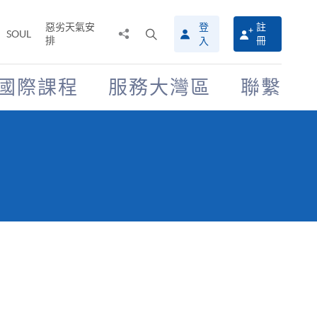
惡劣天氣安
登
註
分
打
SOUL
排
冊
入
享
開
至
搜
尋
國際課程
服務大灣區
聯繫
介
面