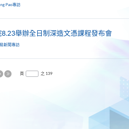
ing Pao專訪
8.23舉辦全日制深造文憑課程發布會
易新聞專訪
下
頁
之 139
一
最
頁
後
一
頁