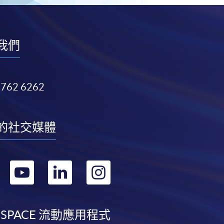
我們
3762 6262
的社交媒體
轉
轉
轉
轉
到
到
到
到
facebook
youtube
linkedin
instagram
 SPACE 流動應用程式