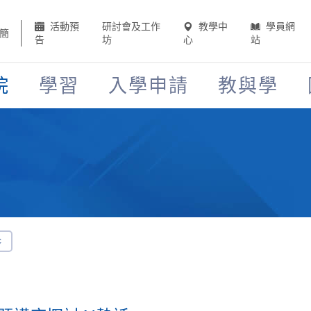
活動預
研討會及工作
教學中
學員網
簡
告
坊
心
站
院
學習
入學申請
教與學