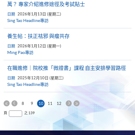
萬？ 專家介紹進修途徑及考試貼士
日期
2026年1月13日 (星期二)
Sing Tao Headline專訪
養生帖：扶正祛邪 與瘤共存
日期
2026年1月12日 (星期一)
Ming Pao專訪
在職進修｜院校推「微證書」課程 自主安排學習路徑
日期
2025年12月10日 (星期三)
Sing Tao Headline專訪
上
下
本
8
9
10
11
12
一
一
第
頁
最
頁
之 139
頁
頁
一
後
頁
一
頁