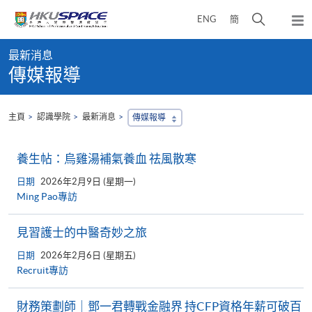
Skip
打
ENG
簡
to
彈
main
開
出
Main
content
搜
主
最新消息
content
選
尋
傳媒報導
start
單
介
面
主頁
認識學院
最新消息
傳媒報導
養生帖：烏雞湯補氣養血 祛風散寒
日期
2026年2月9日 (星期一)
Ming Pao專訪
見習護士的中醫奇妙之旅
日期
2026年2月6日 (星期五)
Recruit專訪
財務策劃師｜鄧一君轉戰金融界 持CFP資格年薪可破百