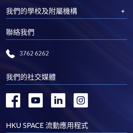
我們的學校及附屬機構
聯絡我們
3762 6262
我們的社交媒體
轉
轉
轉
轉
到
到
到
到
facebook
youtube
linkedin
instag
HKU SPACE 流動應用程式