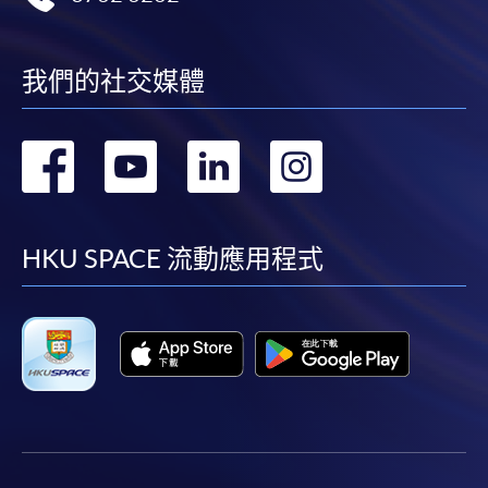
我們的社交媒體
轉
轉
轉
轉
到
到
到
到
facebook
youtube
linkedin
instag
HKU SPACE 流動應用程式