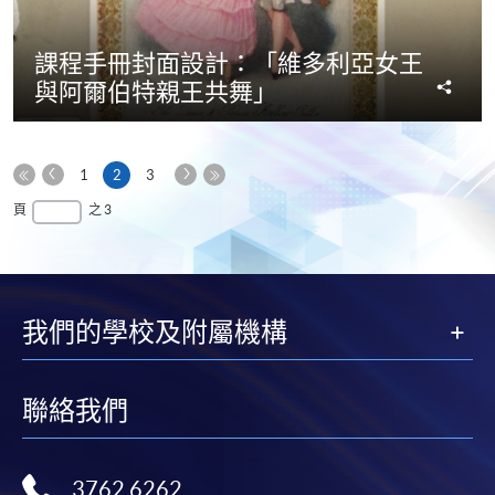
課程手冊封面設計：「維多利亞女王
分
與阿爾伯特親王共舞」
享
上
下
本
1
2
3
一
一
第
頁
最
頁
之 3
頁
頁
一
後
頁
一
頁
我們的學校及附屬機構
聯絡我們
3762 6262