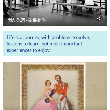
分
開創先河 - 圖書館學
享
Life is a journey, with problems to solve,
lessons to learn, but most important
experiences to enjoy.