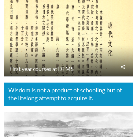
分
First year courses at DEMS
享
Wisdom is not a product of schooling but of
the lifelong attempt to acquire it.