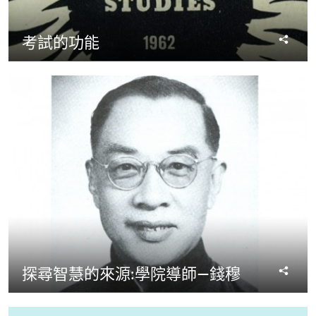
分
考試的功能
享
分
探尋智慧的來源:學院導師—錢穆
享