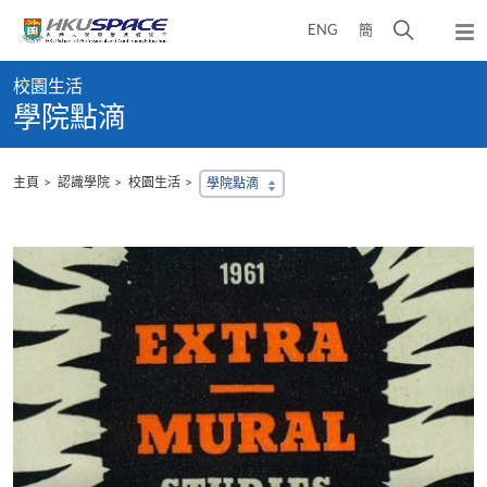
Skip
打
ENG
簡
to
彈
main
開
出
Main
content
搜
主
校園生活
content
選
尋
學院點滴
start
單
介
面
主頁
認識學院
校園生活
學院點滴