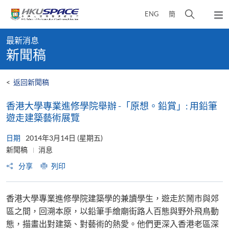
Skip
打
ENG
簡
to
彈
main
開
出
Main
content
搜
主
最新消息
content
選
尋
新聞稿
start
單
介
面
<
返回新聞稿
香港大學專業進修學院舉辦 -「原想。鉛賞」: 用鉛筆
遊走建築藝術展覽
日期
2014年3月14日 (星期五)
新聞稿
消息
分享
列印
香港大學專業進修學院建築學的兼讀學生，遊走於鬧市與郊
區之間，回溯本原，以鉛筆手繪廟街路人百態與野外飛鳥動
態，描畫出對建築、對藝術的熱愛。他們更深入香港老區深