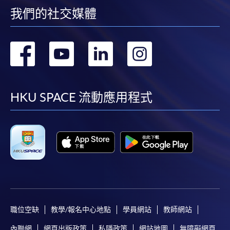
我們的社交媒體
轉
轉
轉
轉
到
到
到
到
facebook
youtube
linkedin
instag
HKU SPACE 流動應用程式
職位空缺
教學/報名中心地點
學員網站
教師網站
內聯網
網頁出版政策
私隱政策
網站地圖
無障礙網頁