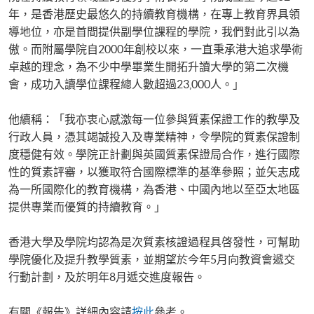
年，是香港歷史最悠久的持續教育機構，在專上教育界具領
導地位，亦是首間提供副學位課程的學院，我們對此引以為
傲。而附屬學院自2000年創校以來，一直秉承港大追求學術
卓越的理念，為不少中學畢業生開拓升讀大學的第二次機
會，成功入讀學位課程總人數超過23,000人。」
他續稱：「我亦衷心感激每一位參與質素保證工作的教學及
行政人員，憑其竭誠投入及專業精神，令學院的質素保證制
度穩健有效。學院正計劃與英國質素保證局合作，進行國際
性的質素評審，以獲取符合國際標準的基準參照；並矢志成
為一所國際化的教育機構，為香港、中國內地以至亞太地區
提供專業而優質的持續教育。」
香港大學及學院均認為是次質素核證過程具啓發性，可幫助
學院優化及提升教學質素，並期望於今年5月向教資會遞交
行動計劃，及於明年8月遞交進度報告。
有關《報告》詳細內容請
按此
參考。