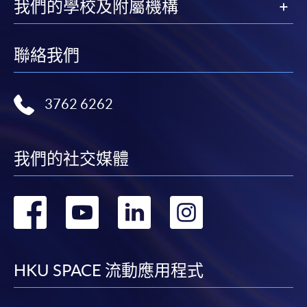
我們的學校及附屬機構
聯絡我們
3762 6262
我們的社交媒體
轉
轉
轉
轉
到
到
到
到
facebook
youtube
linkedin
instag
HKU SPACE 流動應用程式