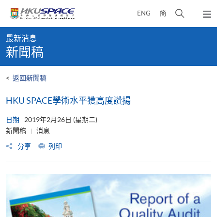
Skip
打
ENG
簡
to
彈
main
開
出
Main
content
搜
主
最新消息
content
選
尋
新聞稿
start
單
介
面
<
返回新聞稿
HKU SPACE學術水平獲高度讚揚
日期
2019年2月26日 (星期二)
新聞稿
消息
分享
列印