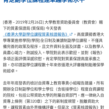
[香港 – 2019年2月26日] 大學教育資助委員會（教資會）轄
下的質素保證局 (質保局) 今天發表
《香港大學副學位課程質素核證報告》
，高度讚揚香港大
學專業進修學院(學院)全日制及兼讀制副學位課程，不僅具
備完善的政策及程序，且文件資料全面及詳盡，以及教學人
員盡心竭力、熱誠投入。學院對此表示歡迎，並對《報告》
多項正面評價深感欣慰，肯定學院對質素保證高度承擔之
餘，亦印證副學位課程數十年來依循港大評審機制能確保學
術超卓。
去年年底發表的檢討自資專上教育專責小組報告建議，所有
開辦全日制副學位和學士學位（含銜接學位）程度自資課程
的院校，包括公帑資助大學的附屬自資部門，應一律納入自
資專上條例（第320章）之下的新制度規管，脫離資助大
學，課程質素由外界機構評審。但是次《質素核證報告》對