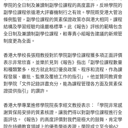
學院的全日制及兼讀制副學位課程的高度嘉許，反映學院的
副學位課程依循港大評審機制行之有效。學院既受港大管治
條例監管，副學位課程的質素保證政策亦與港大相同，課程
結構及學習經驗均達嚴格標準。此《報告》評核的範疇包含
全日制及兼讀制副學位課程，較專責小組報告建議的新規管
制度更為全面。
香港大學校長張翔教授對於學院副學位課程獲多項正面評價
表示非常欣喜，並樂於見到《報告》指出「副學位課程數量
和種類繁多，校方就此制訂優良政策、程序和流程，作為課
程發展、審批、監察及覆檢工作的指引」。他並贊同教資會
對學院「文件記錄詳盡充分，能為課程管理各方面及質素保
證提供指引」的讚許。
香港大學專業進修學院院長李經文教授表示：「學院非常感
謝質保局安排的質素核證，讓我們得以對副學位課程進行全
面評估。《報告》的高度評價對我們是極大的鼓舞，肯定學
院在持續教育領域上的優秀學術表現。學院成立至今逾62