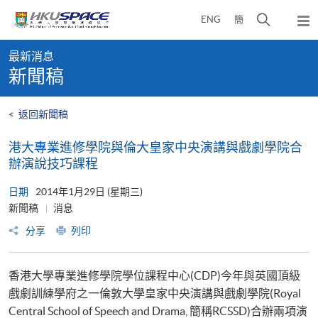
Skip
打
ENG
簡
to
彈
main
開
出
Main
content
搜
主
最新消息
content
選
尋
新聞稿
start
單
介
面
<
返回新聞稿
港大專業進修學院與倫大皇家中央演講與戲劇學院合
辦演說技巧課程
日期
2014年1月29日 (星期三)
新聞稿
消息
分享
列印
香港大學專業進修學院學位課程中心(CDP)今年與英國頂級
戲劇訓練學府之一倫敦大學皇家中央演講與戲劇學院(Royal
Central School of Speech and Drama, 簡稱RCSSD)合辦兩項演