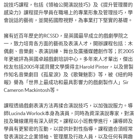
說技巧課程，包括《領袖公開演說技巧》及《提升管理層的
感染力》課程提升學員在職場上的專業形象及管理技巧，學
會說話的藝術，並開拓國際視野，為事業打下堅實的基礎。
擁有近百年歷史的RCSSD，是英國最早成立的戲劇學院之
一，致力培育各方面的藝術及表演人才，開辦課程包括：木
偶劇、音樂劇、表演訓練、舞台及廣播媒體創作等；於2005
年更被評為英國卓越戲劇培訓中心。多年來人才輩出，傑出
校友包括2005年諾貝爾文學獎得主Harold Pinter，以及曾製
作知名音樂劇目《孤星淚》及《歌聲魅影》等，被《紐約時
報》譽為「世界上最成功和最具影響力的戲劇製作人」Sir
Cameron Mackintosh等。
課程透過戲劇表演方法再揉合演說技巧，以加強說服力。導
師Lucinda Worlock本身為演員，同時為資深演說專家，對演
技及聲線運用有深入研究。課程以小班教學進行，讓導師及
學員有更緊密的互動，以提供針對性指導。課程適合須經常
發表演說之企業領袖、管理層及行政人員，以及任何有興趣