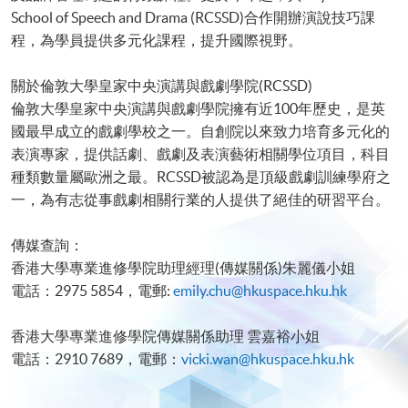
School of Speech and Drama (RCSSD)合作開辦演說技巧課
程，為學員提供多元化課程，提升國際視野。
關於倫敦大學皇家中央演講與戲劇學院(RCSSD)
倫敦大學皇家中央演講與戲劇學院擁有近100年歷史，是英
國最早成立的戲劇學校之一。自創院以來致力培育多元化的
表演專家，提供話劇、戲劇及表演藝術相關學位項目，科目
種類數量屬歐洲之最。RCSSD被認為是頂級戲劇訓練學府之
一，為有志從事戲劇相關行業的人提供了絕佳的研習平台。
傳媒查詢：
香港大學專業進修學院助理經理(傳媒關係)朱麗儀小姐
電話：2975 5854，電郵:
emily.chu@hkuspace.hku.hk
香港大學專業進修學院傳媒關係助理 雲嘉裕小姐
電話：2910 7689，電郵：
vicki.wan@hkuspace.hku.hk