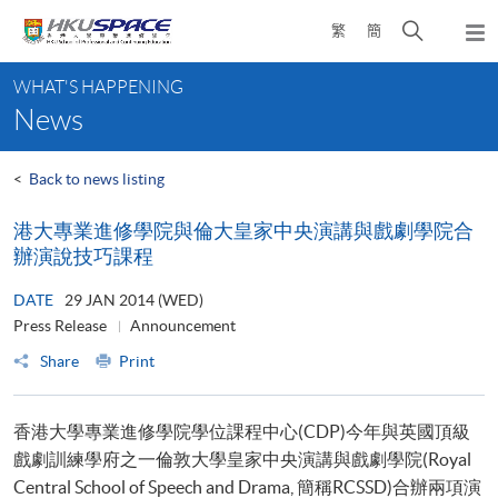
Skip
Open
繁
簡
to
Togg
main
search
navi
Main
content
panel
WHAT'S HAPPENING
content
News
start
<
Back to news listing
港大專業進修學院與倫大皇家中央演講與戲劇學院合
辦演說技巧課程
DATE
29 JAN 2014 (WED)
Press Release
Announcement
Share
Print
香港大學專業進修學院學位課程中心(CDP)今年與英國頂級
戲劇訓練學府之一倫敦大學皇家中央演講與戲劇學院(Royal
Central School of Speech and Drama, 簡稱RCSSD)合辦兩項演