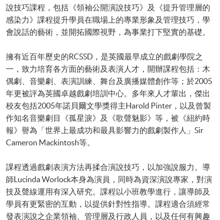
說技巧課程，包括《領袖公開演說技巧》及《提升管理層的
感染力》課程提升學員在職場上的專業形象及管理技巧，學
會說話的藝術，並開拓國際視野，為事業打下堅實的基礎。
擁有近百年歷史的RCSSD，是英國最早成立的戲劇學院之
一，致力培育各方面的藝術及表演人才，開辦課程包括：木
偶劇、音樂劇、表演訓練、舞台及廣播媒體創作等；於2005
年更被評為英國卓越戲劇培訓中心。多年來人才輩出，傑出
校友包括2005年諾貝爾文學獎得主Harold Pinter，以及曾製
作知名音樂劇目《孤星淚》及《歌聲魅影》等，被《紐約時
報》譽為「世界上最成功和最具影響力的戲劇製作人」Sir
Cameron Mackintosh等。
課程透過戲劇表演方法再揉合演說技巧，以加強說服力。導
師Lucinda Worlock本身為演員，同時為資深演說專家，對演
技及聲線運用有深入研究。課程以小班教學進行，讓導師及
學員有更緊密的互動，以提供針對性指導。課程適合須經常
發表演說之企業領袖、管理層及行政人員，以及任何有興趣