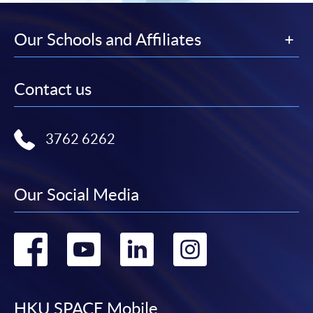
Our Schools and Affiliates
Contact us
3762 6262
Our Social Media
Go
Go
Go
Go
to
to
to
to
HKU SPACE Mobile