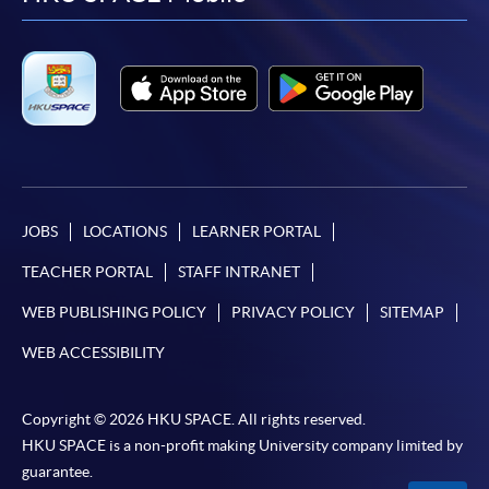
facebook
youtube
linkedin
instag
JOBS
LOCATIONS
LEARNER PORTAL
TEACHER PORTAL
STAFF INTRANET
WEB PUBLISHING POLICY
PRIVACY POLICY
SITEMAP
WEB ACCESSIBILITY
Copyright © 2026 HKU SPACE. All rights reserved.
HKU SPACE is a non-profit making University company limited by
guarantee.