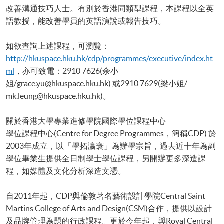
改善溝通技巧人士。有別於香港同類型課程，本課程以全英
語教授，能改善學員的英語演說或報告技巧。
如欲查詢上述課程，可瀏覽：
http
://hkuspace.hku.hk/cdp/programmes/executive/index.ht
ml
，亦可致電：2910 7626(余小
姐/grace.yu@hkuspace.hku.hk) 或2910 7629(梁小姐/
mk.leung@hkuspace.hku.hk)。
關於香港大學專業進修學院國際學位課程中心
學位課程中心(Centre for Degree Programmes，簡稱CDP) 於
2003年成立，以「學拓瀛寰」為辦學宗旨，過去近十年為副
學位畢業生提供全日制學士學位課程，另開辦更多深造課
程，如媒體及文化分析深造文憑。
自2011年起，CDP與倫敦著名藝術設計學院Central Saint
Martins College of Arts and Design(CSM)合作，提供以設計
及品牌管理為題的行政課程。更於今年起，與Royal Central