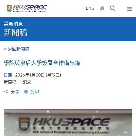
Skip
打
ENG
簡
to
彈
main
開
出
Main
content
搜
主
最新消息
content
選
尋
新聞稿
start
單
介
面
<
返回新聞稿
學院與皇后大學簽署合作備忘錄
日期
2026年1月20日 (星期二)
新聞稿
消息
分享
列印