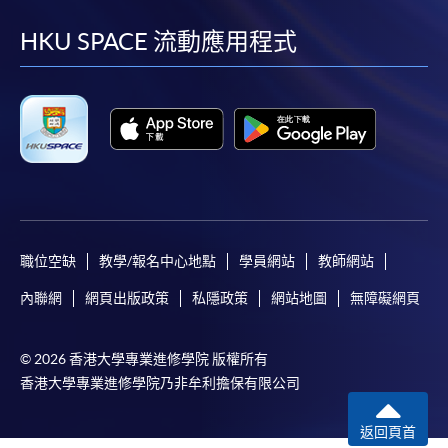
到
到
到
到
facebook
youtube
linkedin
instag
HKU SPACE 流動應用程式
職位空缺
教學/報名中心地點
學員網站
教師網站
內聯網
網頁出版政策
私隱政策
網站地圖
無障礙網頁
© 2026 香港大學專業進修學院 版權所有
香港大學專業進修學院乃非牟利擔保有限公司
返回頁首