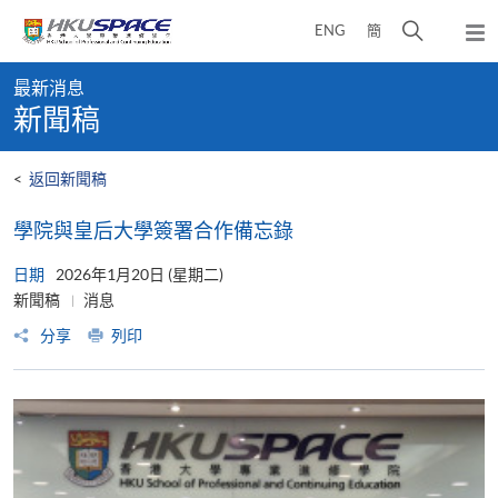
Skip
打
ENG
簡
to
彈
main
開
出
Main
content
搜
主
最新消息
content
選
尋
新聞稿
start
單
介
面
<
返回新聞稿
學院與皇后大學簽署合作備忘錄
日期
2026年1月20日 (星期二)
新聞稿
消息
分享
列印