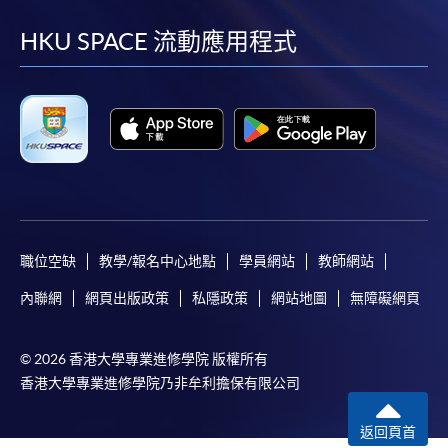
到
到
到
到
facebook
youtube
linkedin
instag
HKU SPACE 流動應用程式
職位空缺
教學/報名中心地點
學員網站
教師網站
內聯網
網頁出版政策
私隱政策
網站地圖
無障礙網頁
© 2026 香港大學專業進修學院 版權所有
香港大學專業進修學院乃非牟利擔保有限公司
返回頁首