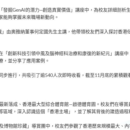
「發掘GenAI的潛力─創造真實價值」講座中，為校友詳細剖析
家能夠掌握未來職場新動向。
戰」由奧雅納董事何定國先生主講，他帶領校友們深入探討香港
在「創新科技引領中風及腦神經科治療和康復的新紀元」講座中
療，並分享了應用案例。
步進行，共吸引了逾540人次即時收看，截至11月底的累積觀看次
參觀最新落成、香港最大型綜合體育館—啟德體育園。校友們在導
等區域，深入認識這個「香港主場」，並了解其背後的建造過程和
：埃及博物館珍藏」導賞團中，校友們參觀了香港歷來規模最大、