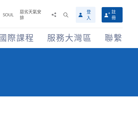
惡劣天氣安
登
註
分
打
SOUL
排
冊
入
享
開
至
搜
尋
國際課程
服務大灣區
聯繫
介
面