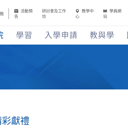
活動預
研討會及工作
教學中
學員網
簡
告
坊
心
站
院
學習
入學申請
教與學
精彩獻禮​