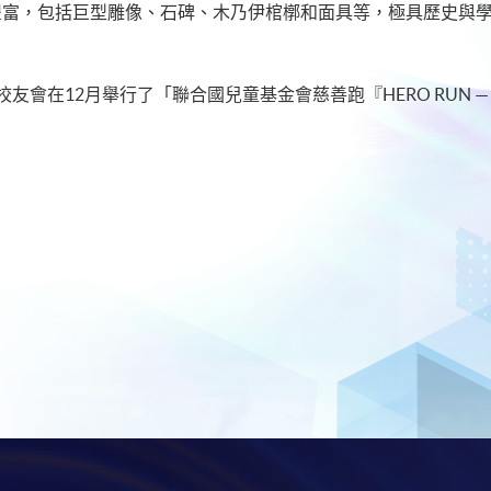
類豐富，包括巨型雕像、石碑、木乃伊棺槨和面具等，極具歷史與
校友會在12月舉行了「聯合國兒童基金會慈善跑『HERO RUN