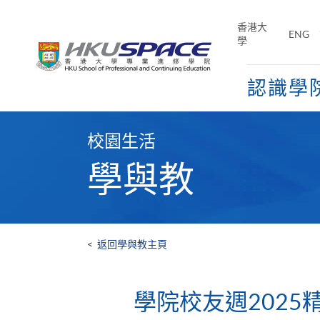
Skip
to
香港大
ENG
main
學
content
認識學
Main
content
校園生活
start
學與教
<
返回學與教主頁
​​學院校友週2025