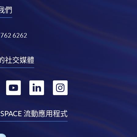
我們
3762 6262
的社交媒體
轉
轉
轉
轉
到
到
到
到
facebook
youtube
linkedin
instagram
 SPACE 流動應用程式