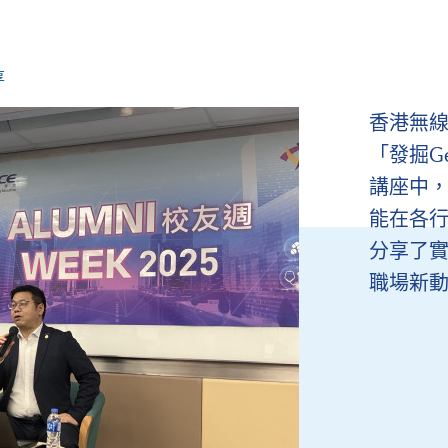
享
香港無
「發掘G
講座中
能在各
分享了
職場新