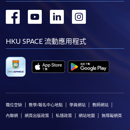
轉
轉
轉
轉
到
到
到
到
facebook
youtube
linkedin
instag
HKU SPACE 流動應用程式
職位空缺
教學/報名中心地點
學員網站
教師網站
內聯網
網頁出版政策
私隱政策
網站地圖
無障礙網頁