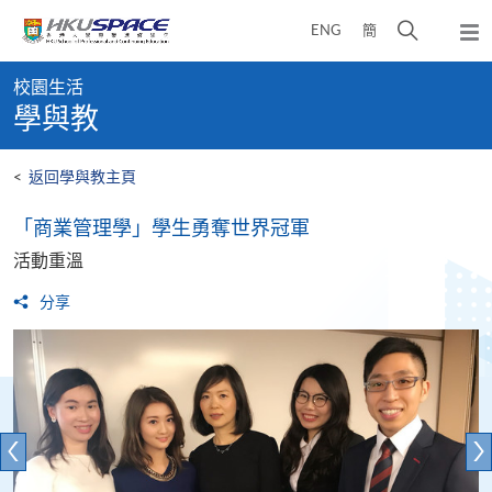
Skip
打
ENG
簡
to
彈
main
開
出
Main
content
搜
主
校園生活
content
選
尋
學與教
start
單
介
面
<
返回學與教主頁
「商業管理學」學生勇奪世界冠軍
活動重溫
分享