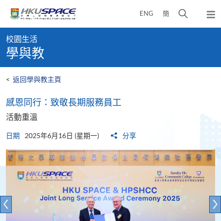
Skip
打
ENG
簡
to
彈
main
開
出
Main
content
搜
主
校園生活
content
選
尋
學與教
start
單
介
面
<
返回學與教主頁
感恩同行：致敬長期服務員工
活動重溫
日期
2025年6月16日 (星期一)
分享