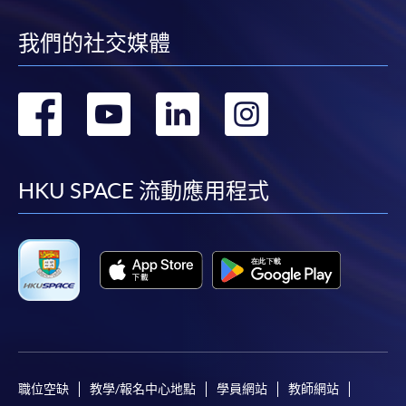
我們的社交媒體
轉
轉
轉
轉
到
到
到
到
facebook
youtube
linkedin
instag
HKU SPACE 流動應用程式
職位空缺
教學/報名中心地點
學員網站
教師網站