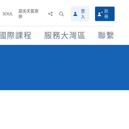
惡劣天氣安
登
註
分
打
SOUL
排
冊
入
享
開
至
搜
尋
國際課程
服務大灣區
聯繫
介
面