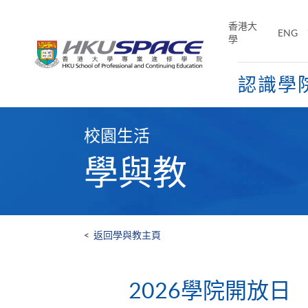
Skip
to
香港大
ENG
main
學
content
認識學
Main
content
校園生活
start
學與教
<
返回學與教主頁
2026學院開放日