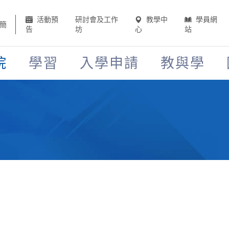
活動預
研討會及工作
教學中
學員網
簡
告
坊
心
站
院
學習
入學申請
教與學