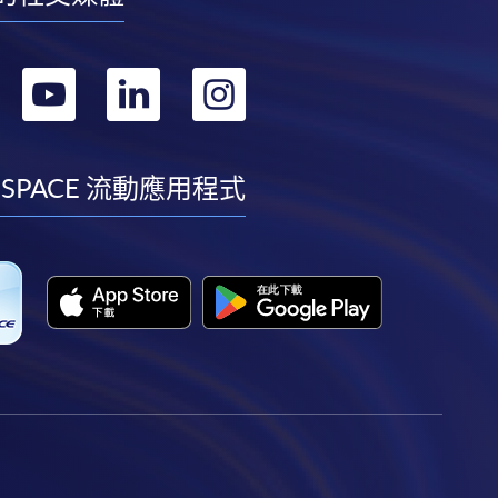
轉
轉
轉
轉
到
到
到
到
facebook
youtube
linkedin
instagram
 SPACE 流動應用程式