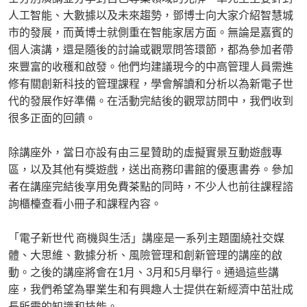
人工智能、大數據以及未來趨勢，鄧博士向大家介紹智慧城
市的發展，而黃博士就側重在智能家居方面。無論是嘉賓的
個人演講，還是隨後的討論或觀眾問答環節，都為參加者帶
來豐富的收穫和啟發。他們均建議現今的中高管理人員需進
修有關創新科技的管理課程，學會解讀和分析以為新電子世
代的發展作好準備。在活動完結後的觀眾訪問中，我們收到
很多正面的回饋。
除講座外，當日亦設有由三星贊助的虛擬實景互動遊戲專
區，以及其他有獎遊戲，送出商務印書館的優惠書券。參加
者在講座完結後享用免費茶點的同時，不少人也前往課程諮
詢櫃檯查看小冊子和課程內容。
「電子新世代 商機與生活」講座是一系列主題圍繞社交媒
體、大思維、數據分析、風險管理和創新管理的講座的啟
動。之後的講座將會在1月、3月和5月舉行。通過這些講
座，我們希望為畢業生和有興趣人士提供在新經濟中茁壯成
長所需的知識和技能。