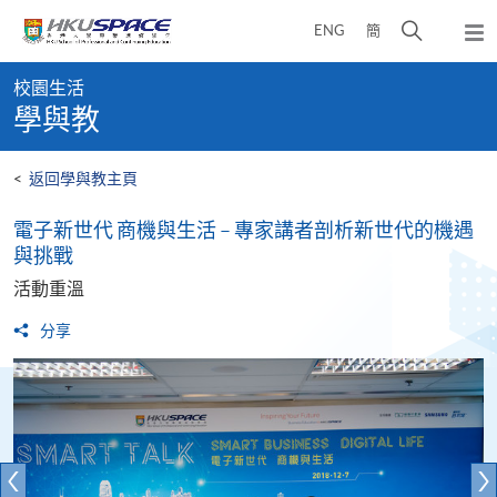
Skip
打
ENG
簡
to
彈
main
開
出
Main
content
搜
主
校園生活
content
選
尋
學與教
start
單
介
面
<
返回學與教主頁
電子新世代 商機與生活 – 專家講者剖析新世代的機遇
與挑戰
活動重溫
分享