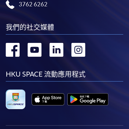
3762 6262
我們的社交媒體
轉
轉
轉
轉
到
到
到
到
facebook
youtube
linkedin
instag
HKU SPACE 流動應用程式