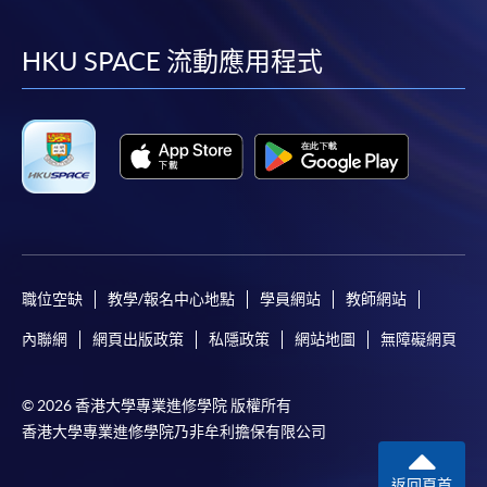
到
到
到
到
facebook
youtube
linkedin
instag
HKU SPACE 流動應用程式
職位空缺
教學/報名中心地點
學員網站
教師網站
內聯網
網頁出版政策
私隱政策
網站地圖
無障礙網頁
© 2026 香港大學專業進修學院 版權所有
香港大學專業進修學院乃非牟利擔保有限公司
返回頁首