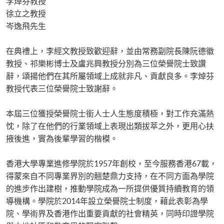
李焯芬教授
徐立之教授
岑逸飛先生
在典禮上，李經文教授致歡迎辭，並由常務副院長陳阮德徽
教授、祁樂彬博士及盧兆興教授分別為三位榮譽院士致讚
辭，頌揚他們在其所屬領域上成就非凡、貢獻良多。李焯芬
教授代表三位榮譽院士致謝辭。
本屆三位獲授榮譽院士銜人士人生態度積極，對工作充滿熱
忱，除了在他們的行業領域上表現出類拔萃之外，更用心扶
掖後進，實為後輩學習的楷模。
香港大學專業進修學院於1957年創校，至今服務香港67載，
得蒙來自不同專業界別的翹楚鼎力支持，在不同方面為學院
的進步作出建樹，推動學院成為一所提供優質持續教育的領
導機構。學院於2014年設立榮譽院士制度，藉此表彰為學
院、學術界及香港作出重要貢獻的社會精英，同時印證學院