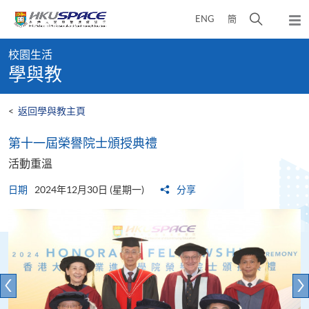
Skip
打
ENG
簡
to
彈
main
開
出
Main
content
搜
主
校園生活
content
選
尋
學與教
start
單
介
面
<
返回學與教主頁
第十一屆榮譽院士頒授典禮
活動重溫
日期
2024年12月30日 (星期一)
分享