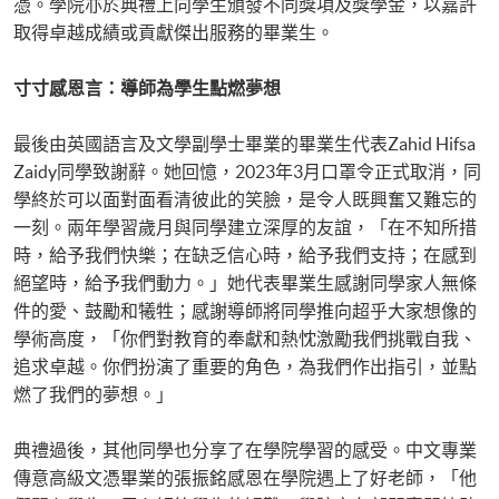
憑。學院亦於典禮上向學生頒發不同獎項及獎學金，以嘉許
取得卓越成績或貢獻傑出服務的畢業生。
寸寸感恩言：導師為學生點燃夢想
最後由英國語言及文學副學士畢業的畢業生代表Zahid Hifsa
Zaidy同學致謝辭。她回憶，2023年3月口罩令正式取消，同
學終於可以面對面看清彼此的笑臉，是令人既興奮又難忘的
一刻。兩年學習歲月與同學建立深厚的友誼，「在不知所措
時，給予我們快樂；在缺乏信心時，給予我們支持；在感到
絕望時，給予我們動力。」她代表畢業生感謝同學家人無條
件的愛、鼓勵和犧牲；感謝導師將同學推向超乎大家想像的
學術高度，「你們對教育的奉獻和熱忱激勵我們挑戰自我、
追求卓越。你們扮演了重要的角色，為我們作出指引，並點
燃了我們的夢想。」
典禮過後，其他同學也分享了在學院學習的感受。中文專業
傳意高級文憑畢業的張振銘感恩在學院遇上了好老師，「他