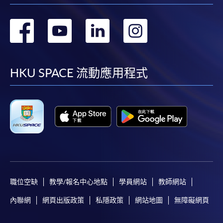
轉
轉
轉
轉
到
到
到
到
facebook
youtube
linkedin
instag
HKU SPACE 流動應用程式
職位空缺
教學/報名中心地點
學員網站
教師網站
內聯網
網頁出版政策
私隱政策
網站地圖
無障礙網頁